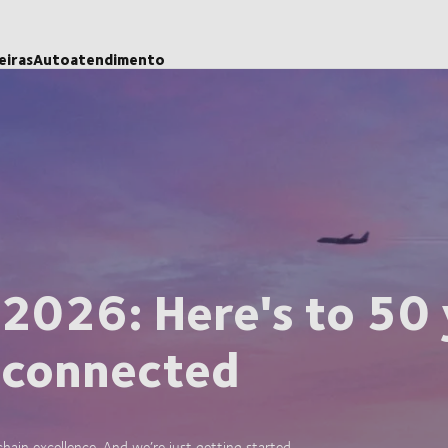
eiras
Autoatendimento
 2026: Here's to 50 
 connected
ain excellence. And we’re just getting started.