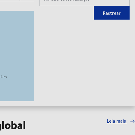
Rastrear
global
Leia mais