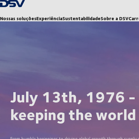
Voltar à página inicial
Nossas soluções
Experiência
Sustentabilidade
Sobre a DSV
Carr
July 13th, 1976 -
keeping the world
From humble beginnings to driving global growth through supply ch