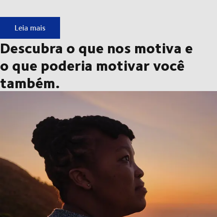
Conheça-nos: as pessoas que impulsionam o movimento.
Leia mais
Descubra o que nos motiva e
o que poderia motivar você
também.