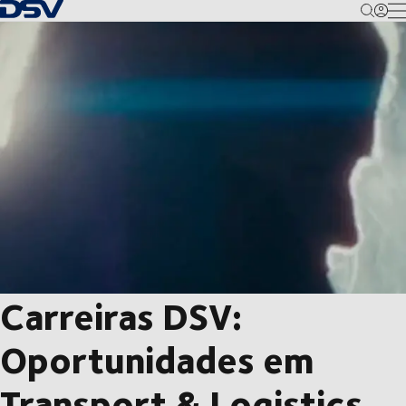
Voltar à página inicial
M
Carreiras DSV:
Oportunidades em
Transport & Logistics