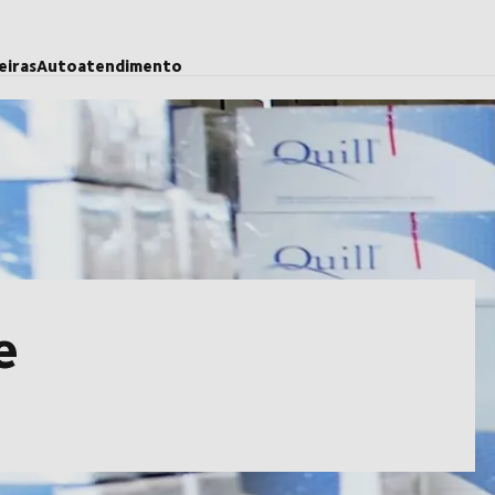
eiras
Autoatendimento
e