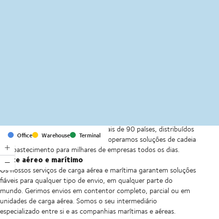
MapLibre
(C) OpenStreetMap
Com escritórios e instalações em mais de 90 países, distribuídos
Office
Warehouse
Terminal
por seis continentes, fornecemos e operamos soluções de cadeia
de abastecimento para milhares de empresas todos os dias.
Frete aéreo e marítimo
Os nossos serviços de carga aérea e marítima garantem soluções
fiáveis para qualquer tipo de envio, em qualquer parte do
mundo. Gerimos envios em contentor completo, parcial ou em
unidades de carga aérea. Somos o seu intermediário
especializado entre si e as companhias marítimas e aéreas.