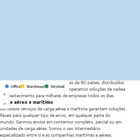
MapLibre
(C) OpenStreetMap
Com escritórios e instalações em mais de 90 países, distribuídos
Office
Warehouse
Terminal
por seis continentes, fornecemos e operamos soluções de cadeia
de abastecimento para milhares de empresas todos os dias.
Frete aéreo e marítimo
Os nossos serviços de carga aérea e marítima garantem soluções
fiáveis para qualquer tipo de envio, em qualquer parte do
mundo. Gerimos envios em contentor completo, parcial ou em
unidades de carga aérea. Somos o seu intermediário
especializado entre si e as companhias marítimas e aéreas.