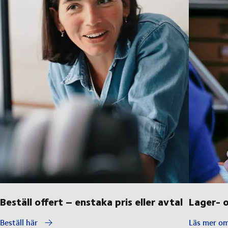
Beställ offert – enstaka pris eller avtal
Lager- o
Beställ här
Läs mer om