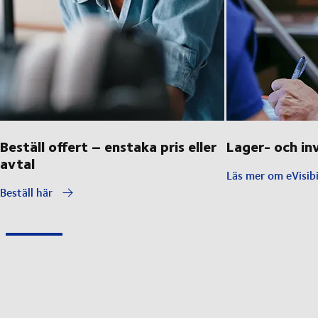
Beställ offert – enstaka pris eller
Lager- och in
avtal
Läs mer om eVisib
Beställ här