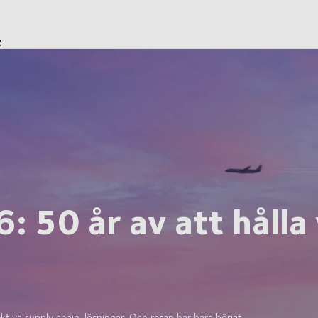
t
 50 år av att hålla
ektiva supply chain-lösningar. Och resan har bara börjat.