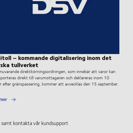
itoll – kommande digitalisering inom det
ska tullverket ​
nuvarande direktkörningsordningen, som innebär att varor kan
sporteras direkt till varumottagaren och deklareras inom 10
r efter gränspassering, kommer att avvecklas den 15 september.
 mer
al samt kontakta vår kundsupport