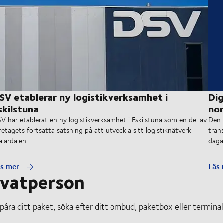
SV etablerar ny logistikverksamhet i
Dig
skilstuna
nor
V har etablerat en ny logistikverksamhet i Eskilstuna som en del av
Den 
retagets fortsatta satsning på att utveckla sitt logistiknätverk i
tran
lardalen.
daga
äs mer
Läs
ivatperson
påra ditt paket, söka efter ditt ombud, paketbox eller termin