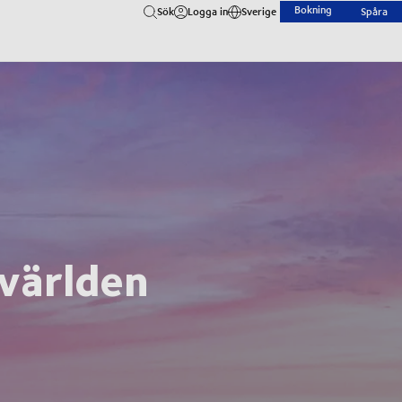
Bokning
Sök
Logga in
Sverige
Spåra
 världen