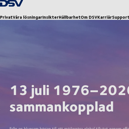
Tillbaka till hemsidan
Privat
Våra lösningar
Insikter
Hållbarhet
Om DSV
Karriär
Suppor
13 juli 1976–2026:
sammankopplad
Från en blygsam början till att möjliggöra global tillväxt genom eff