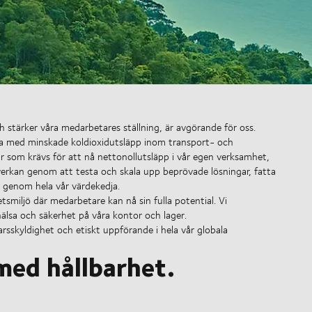
 stärker våra medarbetares ställning, är avgörande för oss.
arna med minskade koldioxidutsläpp inom transport- och
gar som krävs för att nå nettonollutsläpp i vår egen verksamhet,
åverkan genom att testa och skala upp beprövade lösningar, fatta
g genom hela vår värdekedja.
smiljö där medarbetare kan nå sin fulla potential. Vi
hälsa och säkerhet på våra kontor och lager.
rsskyldighet och etiskt uppförande i hela vår globala
med hållbarhet.