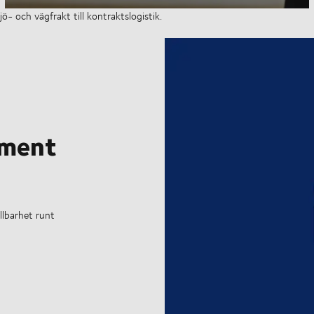
ö- och vägfrakt till kontraktslogistik.
ement
ållbarhet runt