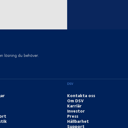
den lösning du behöver.
DSV
gar
Kontakta oss
Om DSV
Karriär
Investor
ort
Press
stik
Hållbarhet
Support