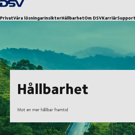
Tillbaka till hemsidan
Privat
Våra lösningar
Insikter
Hållbarhet
Om DSV
Karriär
Suppor
Hållbarhet
Mot en mer hållbar framtid