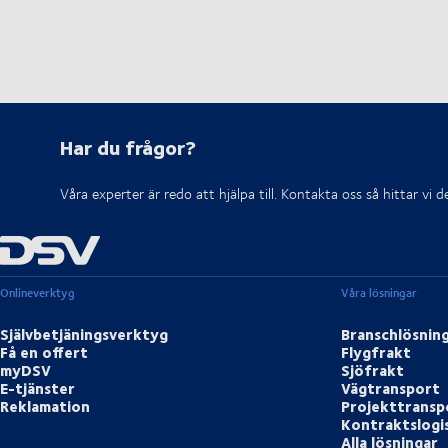
Har du frågor?
Våra experter är redo att hjälpa till. Kontakta oss så hittar vi 
Onlineverktyg
Våra lösningar
Självbetjäningsverktyg
Branschlösnin
Få en offert
Flygfrakt
myDSV
Sjöfrakt
E-tjänster
Vägtransport
Reklamation
Projekttransp
Kontraktslogi
Alla lösningar