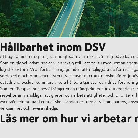
Hållbarhet inom DSV
Att agera med integritet, samtidigt som vi minskar vår miljöpåverkan och
Som en global ledare spelar vi en viktig roll i att ta itu med utmaning
logistiksektorn. Vi är fortsatt engagerade i att möjliggöra de förändrin
värdekedja och branschen i stort. Vi strävar efter att minska vår miljöp
datadrivna beslut, kommersialisera hållbara tjänster och driva förändrin
Som en "Peoples business" främjar vi en mångsidig och inkluderande arbet
respekterar mänskliga rättigheter och arbetsrättigheter och prioriterar 
Med vägledning av starka etiska standarder främjar vi transparens, ansva
verksamhet och leveranskedja.
Läs mer om hur vi arbetar 