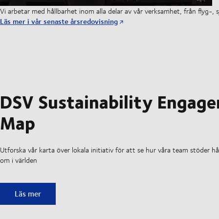
Vi arbetar med hållbarhet inom alla delar av vår verksamhet, från flyg-, sj
Läs mer i vår senaste årsredovisning
DSV Sustainability Engag
Map
Utforska vår karta över lokala initiativ för att se hur våra team stöder h
om i världen
DSV Sustainability Engagement Map
Läs mer