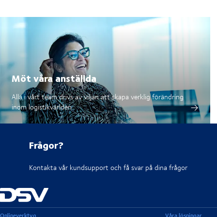
Möt våra anställda
Alla i vårt team drivs av viljan att skapa verklig förändring
inom logistikvärlden.
Frågor?
Kontakta vår kundsupport och få svar på dina frågor
Onlineverktyg
Våra lösningar