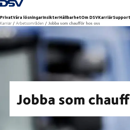
Tillbaka till hemsidan
Privat
Våra lösningar
Insikter
Hållbarhet
Om DSV
Karriär
Suppor
Jobba som chaufför hos oss
Karriär
Arbetsområden
Jobba som chauff