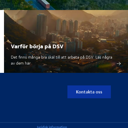
Varför börja på DSV
Det finns många bra skäl till att arbeta på DSV. Läs några
av dem här
Kontakta oss
Juridisk information