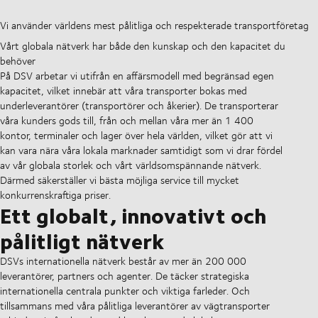
Vi använder världens mest pålitliga och respekterade transportföretag
Vårt globala nätverk har både den kunskap och den kapacitet du
behöver
På DSV arbetar vi utifrån en affärsmodell med begränsad egen
kapacitet, vilket innebär att våra transporter bokas med
underleverantörer (transportörer och åkerier). De transporterar
våra kunders gods till, från och mellan våra mer än 1 400
kontor, terminaler och lager över hela världen, vilket gör att vi
kan vara nära våra lokala marknader samtidigt som vi drar fördel
av vår globala storlek och vårt världsomspännande nätverk.
Därmed säkerställer vi bästa möjliga service till mycket
konkurrenskraftiga priser.
Ett globalt, innovativt och
pålitligt nätverk
DSVs internationella nätverk består av mer än 200 000
leverantörer, partners och agenter. De täcker strategiska
internationella centrala punkter och viktiga farleder. Och
tillsammans med våra pålitliga leverantörer av vägtransporter