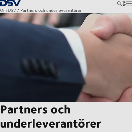
Tillbaka till hemsidan
M
Partners och underleverantörer
Om DSV
Partners och
underleverantörer