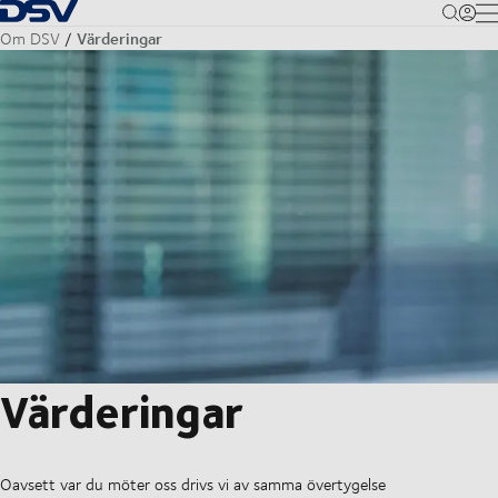
Tillbaka till hemsidan
M
Värderingar
Om DSV
Värderingar
Oavsett var du möter oss drivs vi av samma övertygelse