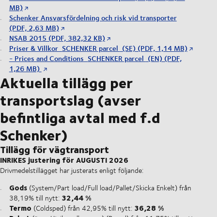
MB)
Schenker Ansvarsfördelning och risk vid transporter
(PDF, 2,63 MB)
NSAB 2015 (PDF, 382,32 KB)
Priser & Villkor
SCHENKER parcel
(SE) (PDF, 1,14 MB)
- Prices and Conditions
SCHENKER parcel
(EN) (PDF,
1,26 MB)
Aktuella tillägg per
transportslag (avser
befintliga avtal med f.d
Schenker)
Tillägg för vägtransport
INRIKES justering för AUGUSTI 2026
Drivmedelstillägget har justerats enligt följande:
Gods
(System/Part load/Full load/Pallet/Skicka Enkelt) från
32,44 %
38,19% till nytt:
Termo
36,28 %
(Coldsped) från 42,95% till nytt: