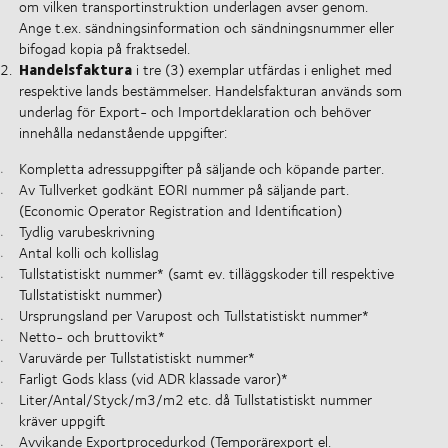
om vilken transportinstruktion underlagen avser genom.
Ange t.ex. sändningsinformation och sändningsnummer eller
bifogad kopia på fraktsedel.
Handelsfaktura
i tre (3) exemplar utfärdas i enlighet med
respektive lands bestämmelser. Handelsfakturan används som
underlag för Export- och Importdeklaration och behöver
innehålla nedanstående uppgifter:
Kompletta adressuppgifter på säljande och köpande parter.
Av Tullverket godkänt EORI nummer på säljande part.
(Economic Operator Registration and Identification)
Tydlig varubeskrivning
Antal kolli och kollislag
Tullstatistiskt
nummer* (samt ev. tilläggskoder till respektive
T
ullstatistiskt
nummer)
Ursprungsland per Varupost och T
ullstatistiskt
nummer*
Netto- och bruttovikt*
Varuvärde per T
ullstatistiskt
nummer*
Farligt Gods klass (vid ADR klassade varor)*
Liter/Antal/Styck/m3/m2 etc. då Tullstatistiskt nummer
kräver uppgift
Avvikande Exportprocedurkod (Temporärexport el.