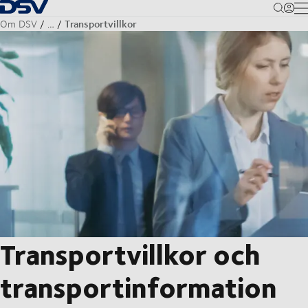
Tillbaka till hemsidan
M
Transportvillkor
Om DSV
…
Transportvillkor och
transportinformation