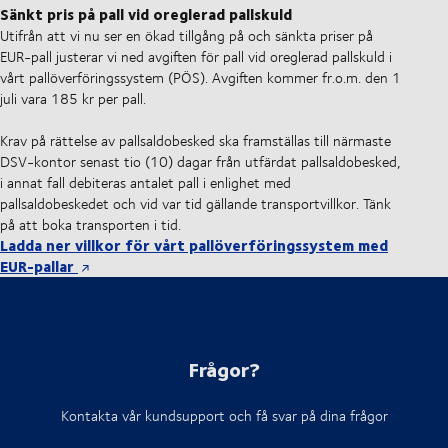
Sänkt pris på pall vid oreglerad pallskuld
Utifrån att vi nu ser en ökad tillgång på och sänkta priser på
EUR-pall justerar vi ned avgiften för pall vid oreglerad pallskuld i
vårt pallöverföringssystem (PÖS). Avgiften kommer fr.o.m. den 1
juli vara 185 kr per pall.
Krav på rättelse av pallsaldobesked ska framställas till närmaste
DSV-kontor senast tio (10) dagar från utfärdat pallsaldobesked,
i annat fall debiteras antalet pall i enlighet med
pallsaldobeskedet och vid var tid gällande transportvillkor. Tänk
på att boka transporten i tid.
Ladda ner villkor för vårt pallöverföringssystem med
EUR-pallar
Frågor?
Kontakta vår kundsupport och få svar på dina frågor