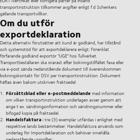
EUR1-certifikat eller korrigera parter på insänd
transportinstruktion tillkommer avgifter enligt f.d Schenkers
gällande transportvillkor.
Om du utför
exportdeklaration
Detta alternativ förutsätter att kund är godkänd, har tillstånd
och systemstöd för att exportdeklarera enligt: Förenklat
förfarande godkänd exportör "UGE" hos Tullverket.
Transportbeställaren ska snarast efter bokningstillfället faxa eller
via e-post sända nedanstående dokument till överenskommen
bokningskontakt för DSV per transportinstruktion. Dokument
häftas även bakom utskriven fraktsedel.
Försättsblad eller e-postmeddelande
med information
om vilken transportinstruktion underlagen avser genom att
ange t ex. sändningsinformation och sändningsnummer eller
bifogad kopia på fraktsedel.
Handelsfaktura
i tre (3) exemplar utfärdas i enlighet med
respektive lands bestämmelser. Handelsfaktura används som
underlag för Importdeklaration och behöver innehålla
nedanstående uppgifter: