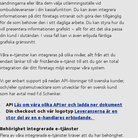
sändningarna eller låta dem välja utlämningsställe vid
ombudsleveranser i din kassafunktion. Du kan även integrera
informationen på ditt företags intranät och göra den tillgänglig
för de som behöver den i sitt dagliga arbete. Du kan styra hur du
vill presentera informationen grafiskt – allt för att det ska passa
din kund i slutändan. I vissa fall kan vi även erbjuda färdiga
grafiska gränssnitt.
Våra e-tjänster kan integreras på olika nivåer, allt från att du
endast länkar till vår fristående e-tjänst till att du gör en total
integration där ditt företags miljö anropar våra system.
Vi ger enbart support på nedan API-lösningar till svenska kunder,
och/eller systemutvecklare som utvecklar för en svensk kund
som har avtal med f.d Schenker.
API
Läs om våra olika API:er och ladda ner dokument
Din checkout och vår logotyp
Leveranserna är en
stor del av en e-handlares erbjudande.
Behörighet integrerade e-tjänster
Flera av våra integrerade e-tjänster kräver att du har behörighet.