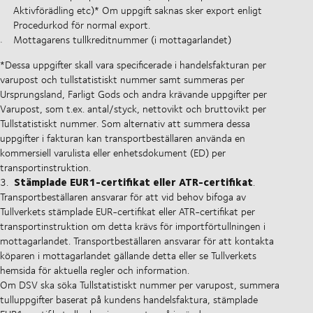
Aktivförädling etc)* Om uppgift saknas sker export enligt
Procedurkod för normal export.
Mottagarens tullkreditnummer (i mottagarlandet)
*Dessa uppgifter skall vara specificerade i handelsfakturan per
varupost och tullstatistiskt nummer samt summeras per
Ursprungsland, Farligt Gods och andra krävande uppgifter per
Varupost, som t.ex. antal/styck, nettovikt och bruttovikt per
Tullstatistiskt nummer. Som alternativ att summera dessa
uppgifter i fakturan kan transportbeställaren använda en
kommersiell varulista eller enhetsdokument (ED) per
transportinstruktion.
Stämplade EUR1-certifikat eller ATR-certifikat
3.
.
Transportbeställaren ansvarar för att vid behov bifoga av
Tullverkets stämplade EUR-certifikat eller ATR-certifikat per
transportinstruktion om detta krävs för importförtullningen i
mottagarlandet. Transportbeställaren ansvarar för att kontakta
köparen i mottagarlandet gällande detta eller se Tullverkets
hemsida för aktuella regler och information.
Om DSV ska söka Tullstatistiskt nummer per varupost, summera
tulluppgifter baserat på kundens handelsfaktura, stämplade