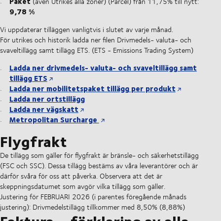
Paket
(även Utrikes alla zoner) (Parcel) från 11,75% till nytt:
9,78 %
Vi uppdaterar tilläggen vanligtvis i slutet av varje månad.
För utrikes och historik ladda ner filen Drivmedels- valuta- och
svaveltillägg samt tillägg ETS. (ETS - Emissions Trading System)
Ladda ner drivmedels- valuta- och svaveltillägg samt
tillägg ETS
Ladda ner mobilitetspaket tillägg per produkt
Ladda ner ortstillägg
Ladda ner vägskatt
Metropolitan Surcharge
Flygfrakt
De tillägg som gäller för flygfrakt är bränsle- och säkerhetstillägg
(FSC och SSC). Dessa tillägg bestäms av våra leverantörer och är
därför svåra för oss att påverka. Observera att det är
skeppningsdatumet som avgör vilka tillägg som gäller.
Justering för FEBRUARI 2026 (i parentes föregående månads
justering): Drivmedelstillägg tillkommer med 8,50% (8,88%)
Faktura – förklaring av alla