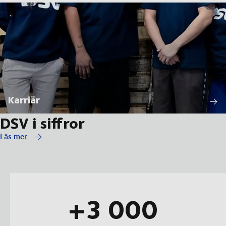
Karriär
DSV i siffror
Läs mer
+3 000