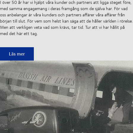
I över 50 år har vi hjälpt våra kunder och partners att ligga steget före,
med samma engagemang i deras framgång som de själva har. För vad
oss anbelangar är våra kunders och partners affärer våra affärer från
början till slut. För vem som helst kan säga att de håller världen i rörelse.
Men att verkligen veta vad som krävs, tar tid. Tur att vi har hållit på
med det här ett tag.
50 år av att hålla leveranskedjorna i rörelse
Läs mer