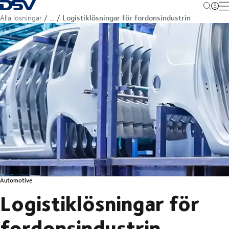
Tillbaka till hemsidan
M
Logistiklösningar för fordonsindustrin
Alla lösningar
…
Automotive
Logistiklösningar för
fordonsindustrin