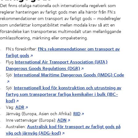
Det finns otaliga nationella och internationella regelverk som
reglerar hanteringen av farligt gods men alla härrör från FN:s
rekommendationer om transport av farligt gods – modellregler
som underlättar kompatibilitet mellan modala krav så att en
försändelse kan transporteras multimodalt utan mellanliggande
omklassificering, märkning eller ompaketering.
FN:s rekommendationer om transport av
FN:s föreskrifter:
farligt gods
International Air Transport Association (IATA)
Flyg
Dangerous Goods Regulations (DGR)
International Maritime Dangerous Goods (IMDG) Code
Sjö:
Internationell kod för konstruktion och utrustning av
Sjö:
fartyg som transporterar farliga kemikalier i bulk (IBC-
kod)
ADR
Väg:
RID
Järnväg (Europa, Asien och Afrika):
ADN
Inre vattenvägar (Europa):
Australisk kod för transport av farligt gods på
Australien:
väg och järnväg (ADG-kod)