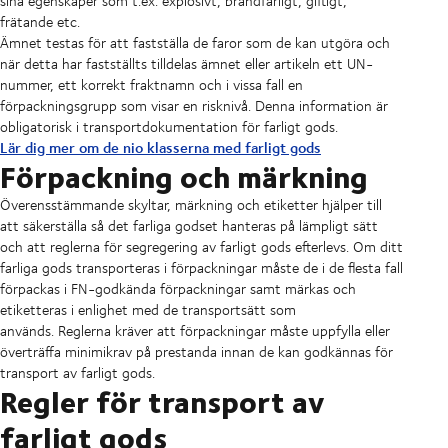
sina egenskaper som t.ex. explosivt, brandfarligt, giftigt,
frätande etc.
Ämnet testas för att fastställa de faror som de kan utgöra och
när detta har fastställts tilldelas ämnet eller artikeln ett UN-
nummer, ett korrekt fraktnamn och i vissa fall en
förpackningsgrupp som visar en risknivå. Denna information är
obligatorisk i transportdokumentation för farligt gods.
Lär dig mer om de nio klasserna med farligt gods
Förpackning och märkning
Överensstämmande skyltar, märkning och etiketter hjälper till
att säkerställa så det farliga godset hanteras på lämpligt sätt
och att reglerna för segregering av farligt gods efterlevs. Om ditt
farliga gods transporteras i förpackningar måste de i de flesta fall
förpackas i FN-godkända förpackningar samt märkas och
etiketteras i enlighet med de transportsätt som
används. Reglerna kräver att förpackningar måste uppfylla eller
överträffa minimikrav på prestanda innan de kan godkännas för
transport av farligt gods.
Regler för transport av
farligt gods