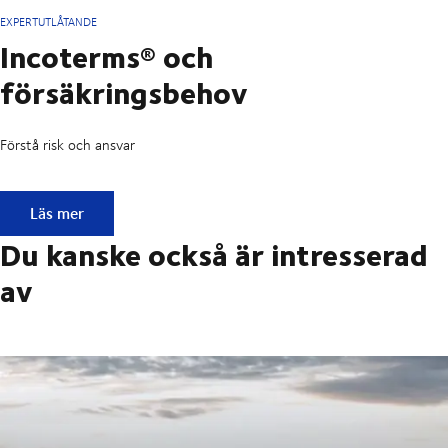
EXPERTUTLÅTANDE
Incoterms® och
försäkringsbehov
Förstå risk och ansvar
Incoterms® och försäkringsbehov
Läs mer
Du kanske också är intresserad
av