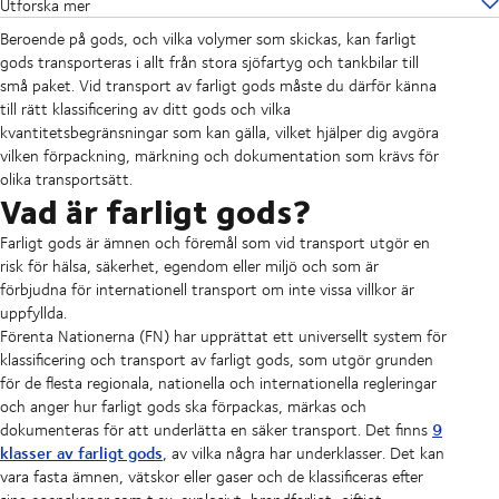
Utforska mer
Beroende på gods, och vilka volymer som skickas, kan farligt
gods transporteras i allt från stora sjöfartyg och tankbilar till
små paket. Vid transport av farligt gods måste du därför känna
till rätt klassificering av ditt gods och vilka
kvantitetsbegränsningar som kan gälla, vilket hjälper dig avgöra
vilken förpackning, märkning och dokumentation som krävs för
olika transportsätt.
Vad är farligt gods?
Farligt gods är ämnen och föremål som vid transport utgör en
risk för hälsa, säkerhet, egendom eller miljö och som är
förbjudna för internationell transport om inte vissa villkor är
uppfyllda.
Förenta Nationerna (FN) har upprättat ett universellt system för
klassificering och transport av farligt gods, som utgör grunden
för de flesta regionala, nationella och internationella regleringar
och anger hur farligt gods ska förpackas, märkas och
9
dokumenteras för att underlätta en säker transport. Det finns
klasser av farligt gods
, av vilka några har underklasser. Det kan
vara fasta ämnen, vätskor eller gaser och de klassificeras efter