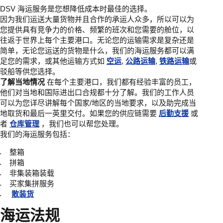
DSV 海运服务是您想降低成本时最佳的选择。
因为我们运送大量货物并且合作的承运人众多，所以可以为
您提供具有竞争力的价格、频繁的班次和您需要的舱位，以
往返于世界上每个主要港口。无论您的运输需求是复杂还是
简单，无论您运送的货物是什么，我们的海运服务都可以满
足您的需求，或其他运输方式如
空运
,
公路运输
,
铁路运输
或
驳船等供您选择。
了解当地情况
在每个主要港口，我们都有经验丰富的员工，
他们对当地和国际进出口合规都十分了解。我们的工作人员
可以为您详尽讲解每个国家/地区的当地要求，以及助完成当
地取货和最后一英里交付。如果您的供应链需要
后勤支援
或
者
仓库管理
，我们也可以帮您处理。
我们的海运服务包括：
整箱
拼箱
非集装箱装载
买家集拼服务
散装货
海运法规