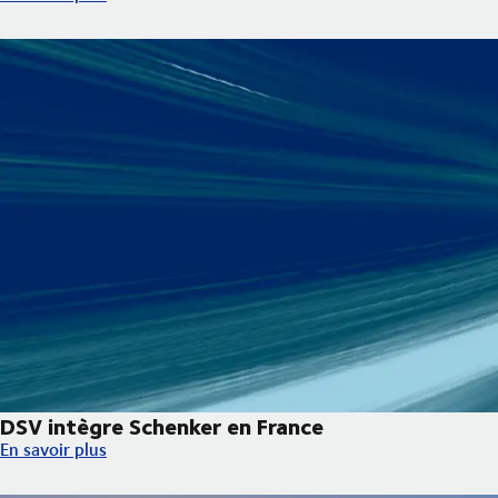
DSV intègre Schenker en France
DSV intègre Schenker en France
En savoir plus