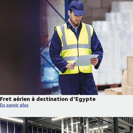
Fret aérien à destination d’Egypte
Fret aérien à destination d’Egypte
En savoir plus