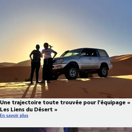
Une trajectoire toute trouvée pour l'équipage «
Les Liens du Désert »
Une trajectoire toute trouvée pour l'équipage « Les Liens du Dé
En savoir plus