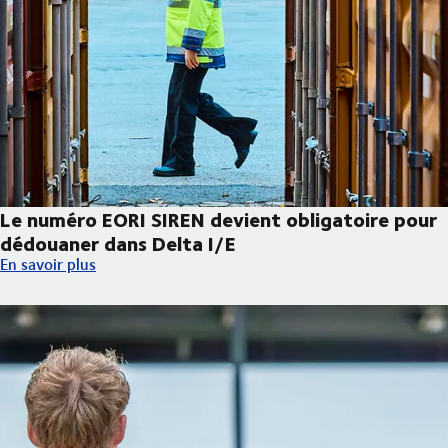
Le numéro EORI SIREN devient obligatoire pour
dédouaner dans Delta I/E
Le numéro EORI SIREN devient obligatoire pour dédouaner dans 
En savoir plus