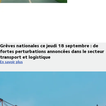
Grèves nationales ce jeudi 18 septembre : de
fortes perturbations annoncées dans le secteur
transport et logistique
Grèves nationales ce jeudi 18 septembre : de fortes perturbatio
En savoir plus