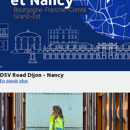
DSV Road Dijon - Nancy
DSV Road Dijon - Nancy
En savoir plus