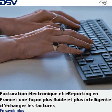
Retour à la page d'accueil
M
Facturation électronique et eReporting en
France : une façon plus fluide et plus intelligente
d’échanger les factures
Facturation électronique et eReporting en France : une façon plu
En savoir plus