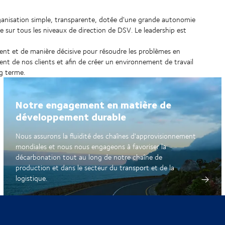
rganisation simple, transparente, dotée d'une grande autonomie
ée sur tous les niveaux de direction de DSV. Le leadership est
ment et de manière décisive pour résoudre les problèmes en
nt de nos clients et afin de créer un environnement de travail
ng terme.
Notre engagement en matière de
développement durable
Nous assurons la fluidité des chaînes d'approvisionnement
mondiales et nous nous engageons à favoriser la
décarbonation tout au long de notre chaîne de
production et dans le secteur du transport et de la
logistique.