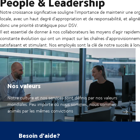
People & Leadership
Notre croissance significative souligne l'importance de maintenir une o
locale, avec un haut degré d'appropriation et de responsabilité, et align
donc une priorité stratégique pour DSV.
Il est essentiel de donner à nos collaborateurs les moyens d'agir rapide
constante évolution qui ont un impact sur les chaînes d'approvisionneme
satisfaisant et stimulant. Nos employés sont la clé de notre succès à lo
Nos valeurs
Notre culture et nos services sont définis par nos valeurs
mondiales. Peu importe où nous sommes, nous sommes
animés par les mêmes convictions
Besoin d'aide?