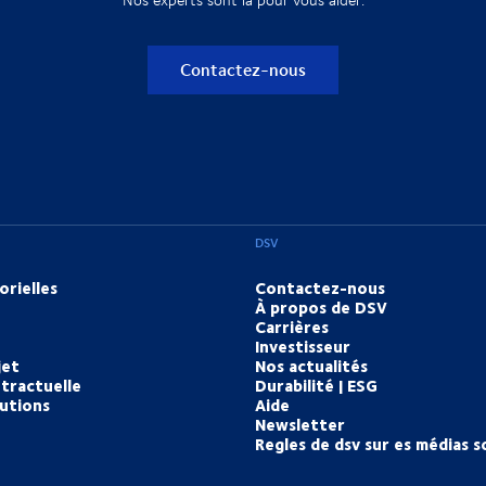
Contactez-nous
DSV
orielles
Contactez-nous
À propos de DSV
Carrières
Investisseur
jet
Nos actualités
tractuelle
Durabilité | ESG
lutions
Aide
Newsletter
Regles de dsv sur es médias s