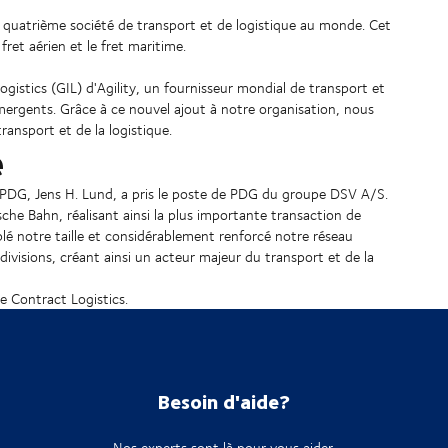
 quatrième société de transport et de logistique au monde. Cet
fret aérien et le fret maritime.
gistics (GIL) d'Agility, un fournisseur mondial de transport et
mergents. Grâce à ce nouvel ajout à notre organisation, nous
ansport et de la logistique.
e
t PDG, Jens H. Lund, a pris le poste de PDG du groupe DSV A/S.
he Bahn, réalisant ainsi la plus importante transaction de
blé notre taille et considérablement renforcé notre réseau
ivisions, créant ainsi un acteur majeur du transport et de la
ée Contract Logistics.
Besoin d'aide?
Nos experts sont là pour vous aider.