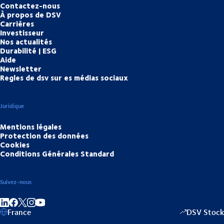
Contactez-nous
À propos de DSV
Carrières
Investisseur
Nos actualités
Durabilité | ESG
Aide
Newsletter
Regles de dsv sur es médias sociaux
Juridique
Mentions légales
Protection des données
Cookies
Conditions Générales Standard
Suivez-nous
Partager sur linkedIn
Partager sur Facebook
Partager sur Instagram
Partager sur Youtube
France
DSV Stock