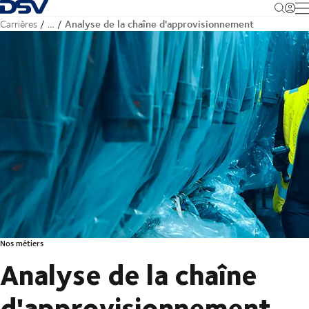
Retour à la page d'accueil
M
Analyse de la chaîne d'approvisionnement
Carrières
…
Nos métiers
Analyse de la chaîne
d'approvisionnement