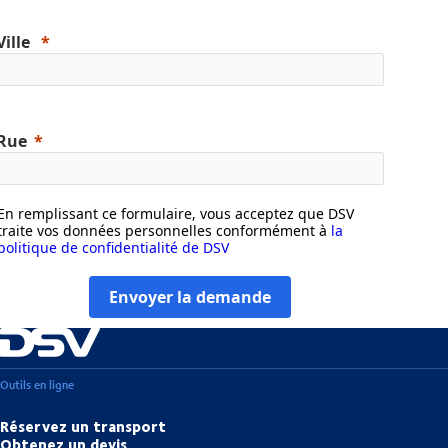
Ville
Rue
En remplissant ce formulaire, vous acceptez que DSV
traite vos données personnelles conformément à
la
politique de confidentialité de DSV
Envoyer la demande
Outils en ligne
Réservez un transport
Obtenez un devis