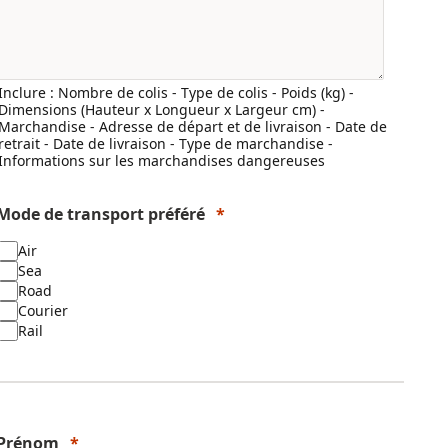
Inclure : Nombre de colis - Type de colis - Poids (kg) -
Dimensions (Hauteur x Longueur x Largeur cm) -
Marchandise - Adresse de départ et de livraison - Date de
retrait - Date de livraison - Type de marchandise -
Informations sur les marchandises dangereuses
Mode de transport préféré
Air
Sea
Road
Courier
Rail
Prénom