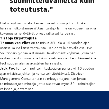
toteutusta."
Oletko nyt valmis aloittamaan varastoinnin ja toimitusketjun
hallinnan ulkoistamisen? Asiantuntijoillamme on vuosien vankka
kokemus ja he löytävät oikeat ratkaisut tarpeisiisi.
Tietoja kirjoittajista
Thomas van Vliet
on toiminut 3PL-alalla 15 vuoden ajan
useissa kaupallisissa tehtävissä. Hän on tällä hetkellä osa DSV
Solutionsin globaalia Business Development -ryhmää, jossa hän
vastaa markkinoinnista ja lisäksi liiketoiminnan kehittämisestä ja
teollisuuden alan asiakastilien hallinnasta.
Jack Pool
on toiminut toimitusketjujen parissa yli 16 vuoden
ajan erilaisissa johto- ja konsultointitehtävissä. Districon
Management Consultantsin toimitusjohtajana hän johtaa
toimitusketjutoimintoja, jotka sisältävät myös 3PL-toimittajien
valinnan ja johtamisen.