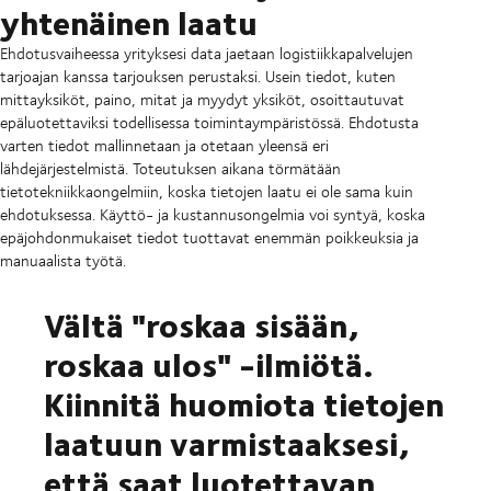
yhtenäinen laatu
Ehdotusvaiheessa yrityksesi data jaetaan logistiikkapalvelujen
tarjoajan kanssa tarjouksen perustaksi. Usein tiedot, kuten
mittayksiköt, paino, mitat ja myydyt yksiköt, osoittautuvat
epäluotettaviksi todellisessa toimintaympäristössä. Ehdotusta
varten tiedot mallinnetaan ja otetaan yleensä eri
lähdejärjestelmistä. Toteutuksen aikana törmätään
tietotekniikkaongelmiin, koska tietojen laatu ei ole sama kuin
ehdotuksessa. Käyttö- ja kustannusongelmia voi syntyä, koska
epäjohdonmukaiset tiedot tuottavat enemmän poikkeuksia ja
manuaalista työtä.
Vältä "roskaa sisään,
roskaa ulos" -ilmiötä.
Kiinnitä huomiota tietojen
laatuun varmistaaksesi,
että saat luotettavan