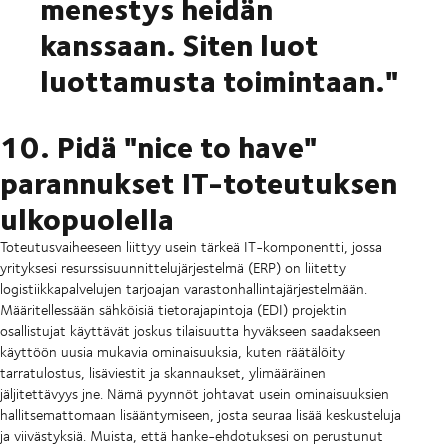
menestys heidän
kanssaan. Siten luot
luottamusta toimintaan."
10. Pidä "nice to have"
parannukset IT-toteutuksen
ulkopuolella
Toteutusvaiheeseen liittyy usein tärkeä IT-komponentti, jossa
yrityksesi resurssisuunnittelujärjestelmä (ERP) on liitetty
logistiikkapalvelujen tarjoajan varastonhallintajärjestelmään.
Määritellessään sähköisiä tietorajapintoja (EDI) projektin
osallistujat käyttävät joskus tilaisuutta hyväkseen saadakseen
käyttöön uusia mukavia ominaisuuksia, kuten räätälöity
tarratulostus, lisäviestit ja skannaukset, ylimääräinen
jäljitettävyys jne. Nämä pyynnöt johtavat usein ominaisuuksien
hallitsemattomaan lisääntymiseen, josta seuraa lisää keskusteluja
ja viivästyksiä. Muista, että hanke-ehdotuksesi on perustunut