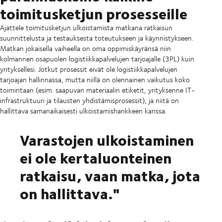
toimitusketjun prosesseille
Ajattele toimitusketjun ulkoistamista matkana ratkaisun
suunnittelusta ja testauksesta toteutukseen ja käynnistykseen.
Matkan jokaisella vaiheella on oma oppimiskäyränsä niin
kolmannen osapuolen logistiikkapalvelujen tarjoajalle (3PL) kuin
yrityksellesi. Jotkut prosessit eivät ole logistiikkapalvelujen
tarjoajan hallinnassa, mutta niillä on olennainen vaikutus koko
toimintaan (esim. saapuvan materiaalin etiketit, yrityksenne IT-
infrastruktuuri ja tilausten yhdistämisprosessit), ja niitä on
hallittava samanaikaisesti ulkoistamishankkeen kanssa.
Varastojen ulkoistaminen
ei ole kertaluonteinen
ratkaisu, vaan matka, jota
on hallittava."