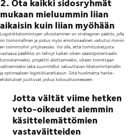
2. Ota kaikki sidosryhmät
mukaan mieluummin liian
aikaisin kuin liian myöhään
Logistiikkatoimintojen ulkoistaminen on strateginen päätös, jolla
on toiminnallinen ja joskus myös emotionaalinen vaikutus moniin
eri toimintoihin yrityksessäsi. Voi olla, että toimitusketjusta
vastaava päällikkö on tehnyt kaiken oikein säästöpotentiaalin
tunnistamiseksi, projektin aloittamiseksi, oikean toimittajan
valitsemiseksi sekä suunnitellut vakuuttavan liiketoimintamallin
ja optimaalisen logistiikkaratkaisun. Siitä huolimatta hanke-
ehdotukset juuttuvat joskus kokoushuoneeseen.
Jotta vältät viime hetken
veto-oikeudet aiemmin
käsittelemättömien
vastaväitteiden