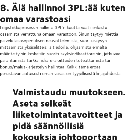
8. Älä hallinnoi 3PL:ää kuten
omaa varastoasi
Logistiikkaprosessin hallinta 3PL:n kautta vaatii erilaista
osaamista verrattuna omaan varastoon. Sinun täytyy miettiä
palvelutasosopimuksen neuvottelemista, suorituskyvyn
mittaamista yksiselitteisillä tiedoilla, ohjaamista ennalta
määriteltyihin keskeisiin suorituskykyindikaattoreihin, jatkuvaa
parantamista tai Gainshare-aloitteiden toteuttamista tai
bonus/malus-järjestelyn hallintaa. Kaikki tämä eroaa
perustavanlaatuisesti oman varaston tyypillisestä linjajohdosta.
Valmistaudu muutokseen.
Aseta selkeät
liiketoimintatavoitteet ja
pidä säännöllisiä
kokouksia johtoportaan