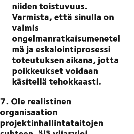
niiden toistuvuus.
Varmista, että sinulla on
valmis
ongelmanratkaisumenetel
mä ja eskalointiprosessi
toteutuksen aikana, jotta
poikkeukset voidaan
käsitellä tehokkaasti.
7. Ole realistinen
organisaation
projektinhallintataitojen
suhteen, älä yliarvioi