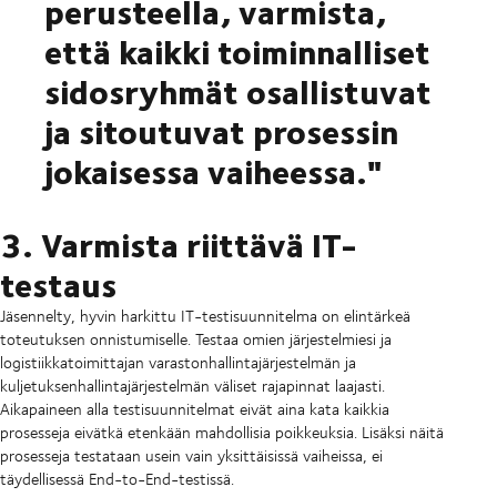
perusteella, varmista,
että kaikki toiminnalliset
sidosryhmät osallistuvat
ja sitoutuvat prosessin
jokaisessa vaiheessa."
3. Varmista riittävä IT-
testaus
Jäsennelty, hyvin harkittu IT-testisuunnitelma on elintärkeä
toteutuksen onnistumiselle. Testaa omien järjestelmiesi ja
logistiikkatoimittajan varastonhallintajärjestelmän ja
kuljetuksenhallintajärjestelmän väliset rajapinnat laajasti.
Aikapaineen alla testisuunnitelmat eivät aina kata kaikkia
prosesseja eivätkä etenkään mahdollisia poikkeuksia. Lisäksi näitä
prosesseja testataan usein vain yksittäisissä vaiheissa, ei
täydellisessä End-to-End-testissä.