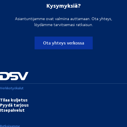
Kysymyksiä?
Asiantuntijamme ovat valmiina auttamaan. Ota yhteys,
löydämme tarvitsemasi ratkaisun.
Ota yhteys verkossa
Verkkotyökalut
Tilaa kuljetus
Pyydä tarjous
Itsepalvelut
Ratkaisumme