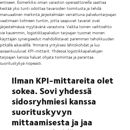
entiseen. Esimerkiksi oman varaston operaattoreilla saattaa
kestää yksi tunti odottaa tavaroiden toimitusta ja tehdä
manuaalinen merkintä järjestelmään verrattuna palveluntarjoajan
vaatimaan kolmeen tuntiin, jotta saapuvat tavarat ovat
järjestelmässä myytävänä varastona. Vaikka toinen vaihtoehto
vie kauemmin, logistiikkapalvelun tarjoajan tuomat monen
käyttäjän synergiaedut mahdollistavat paremman tehokkuuden
pitkällä aikavälillä. Ymmärrä yrityksesi lähtökohdat ja luo
asiaankuuluvat KPI-mittarit. Yhdessä logistiikkapalvelujen
tarjoajan kanssa haluat ohjata toimintaa ja parantaa
suorituskykyä nopeasti.
Ilman KPI-mittareita olet
sokea. Sovi yhdessä
sidosryhmiesi kanssa
suorituskyvyn
mittaamisesta ja jaa