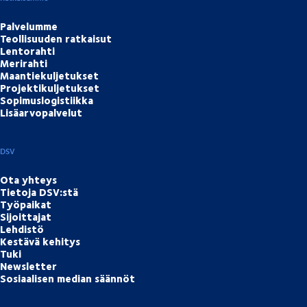
Palvelumme
Teollisuuden ratkaisut
Lentorahti
Merirahti
Maantiekuljetukset
Projektikuljetukset
Sopimuslogistiikka
Lisäarvopalvelut
DSV
Ota yhteys
Tietoja DSV:stä
Työpaikat
Sijoittajat
Lehdistö
Kestävä kehitys
Tuki
Newsletter
Sosiaalisen median säännöt