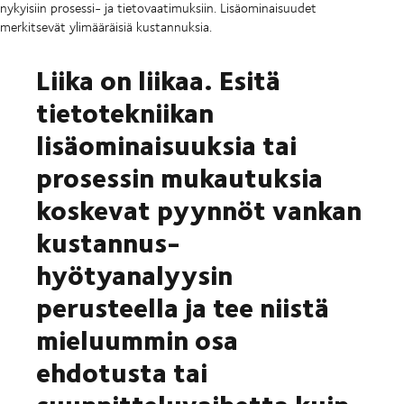
nykyisiin prosessi- ja tietovaatimuksiin. Lisäominaisuudet
merkitsevät ylimääräisiä kustannuksia.
Liika on liikaa. Esitä
tietotekniikan
lisäominaisuuksia tai
prosessin mukautuksia
koskevat pyynnöt vankan
kustannus-
hyötyanalyysin
perusteella ja tee niistä
mieluummin osa
ehdotusta tai
suunnitteluvaihetta kuin