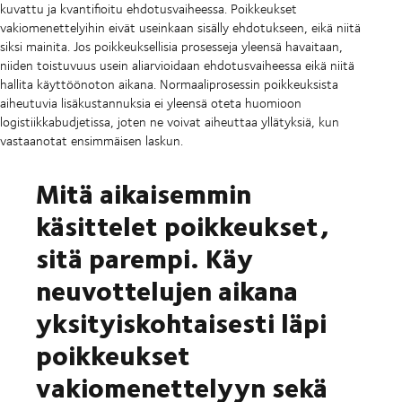
kuvattu ja kvantifioitu ehdotusvaiheessa. Poikkeukset
vakiomenettelyihin eivät useinkaan sisälly ehdotukseen, eikä niitä
siksi mainita. Jos poikkeuksellisia prosesseja yleensä havaitaan,
niiden toistuvuus usein aliarvioidaan ehdotusvaiheessa eikä niitä
hallita käyttöönoton aikana. Normaaliprosessin poikkeuksista
aiheutuvia lisäkustannuksia ei yleensä oteta huomioon
logistiikkabudjetissa, joten ne voivat aiheuttaa yllätyksiä, kun
vastaanotat ensimmäisen laskun.
Mitä aikaisemmin
käsittelet poikkeukset,
sitä parempi. Käy
neuvottelujen aikana
yksityiskohtaisesti läpi
poikkeukset
vakiomenettelyyn sekä