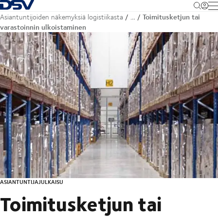
Takaisin kotisivulle
M
Toimitusketjun tai
Asiantuntijoiden näkemyksiä logistiikasta
…
varastoinnin ulkoistaminen
ASIANTUNTIJAJULKAISU
Toimitusketjun tai