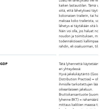
Load) eli lähetyksesi vie rekasta
kaiken lastaustilan. Tämä voi joht
siitä, että lähetyksesi täyttää
kokonaisen trailerin, tai haluat
maksaa koko trailerista, vaikka
lähetys ei täytäkään sitä kokonaa
Näin voi olla, jos haluat nopeam
noudon ja toimituksen, mutta se
todennäköisesti kalliimpaa kuin L
rahdin, eli osakuorman, tilaamine
GDP
Tätä lyhennettä käytetään kahde
eri yhteydessä:
Hyvä jakelukäytäntö (Good
Distribution Practise) = ohjeistus
ihmisille tarkoitettujen lääkkeide
oikeanlaiseen jakeluun.
Bruttokansantuote (suomeksi
lyhenne BKT) = rahamääräinen
mittaus kaikkien maassa tai aluee