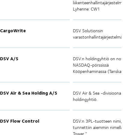
liikenteenhallintajärjestelmä.
Lyhenne: CW1
CargoWrite
DSV Solutionsin
varastonhallintajärjestelmä.
DSV A/S
DSV:n holdingyhtiö on noteeratt
NASDAQ-pörssissä
Kööpenhaminassa (Tanska).
DSV Air & Sea Holding A/S
DSV Air & Sea -divisioonan
holdingyhtiö.
DSV Flow Control
DSV:n 3PL-tuotteen nimi, joka
tunnettiin aiemmin nimellä ''Cont
Tower ''