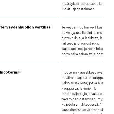
määräykset perustuvat kaikki YK:
luokitusjärjestelmään.
Terveydenhuollon vertikaali
Terveydenhuollon vertikaali tarjo
palveluja useille aloille, mukaan lu
biotekniikka ja lääkkeet, lääkinnäll
laitteet ja diagnostiikka,
lääketuotteet ja henkilökohtaine
hoito sekä sairaalat ja hoitokodit.
Incoterms®
Incoterms-lausekkeet ovat
maailmanlaajuisten kauppaehtoj
vakiolausekkeita, jotka auttavat
kauppiaita, lakimiehiä,
rahdinkuljettajia ja vakuutusyhtiö
tavaroiden ostamisen, myynnin j
kuljetuksen yhteydessä. 11
lausekkeessa selvitetään sinun ja