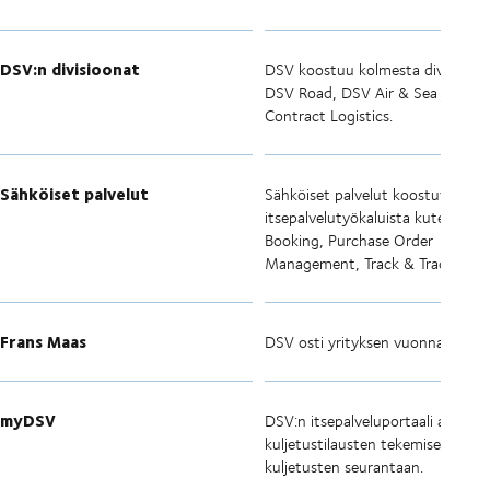
DSV:n divisioonat
DSV koostuu kolmesta divisioona
DSV Road, DSV Air & Sea ja DSV
Contract Logistics.
Sähköiset palvelut
Sähköiset palvelut koostuvat
itsepalvelutyökaluista kuten Onli
Booking, Purchase Order
Management, Track & Trace jne.
Frans Maas
DSV osti yrityksen vuonna 2006
myDSV
DSV:n itsepalveluportaali asiakkai
kuljetustilausten tekemiseen ja
kuljetusten seurantaan.