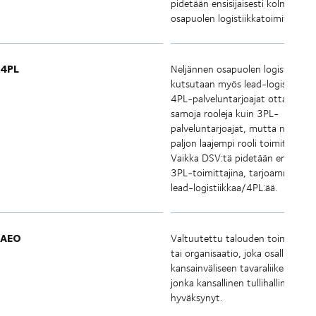
pidetään ensisijaisesti kolmannen
osapuolen logistiikkatoimittajana
4PL
Neljännen osapuolen logistiikka, 
kutsutaan myös lead-logistiikaksi
4PL-palveluntarjoajat ottavat m
samoja rooleja kuin 3PL-
palveluntarjoajat, mutta niillä on
paljon laajempi rooli toimitusketj
Vaikka DSV:tä pidetään ensisijaise
3PL-toimittajina, tarjoamme my
lead-logistiikkaa/4PL:ää.
AEO
Valtuutettu talouden toimija. Yri
tai organisaatio, joka osallistuu
kansainväliseen tavaraliikenteesee
jonka kansallinen tullihallinto on
hyväksynyt.