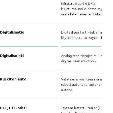
infrastruktuurille ja/tai
kuljetusvälineille. Katso myös
vaarallisten aineiden kuljetus.
Digitalisaatio
Digitaalisen tai IT-tekniikan
käyttöönotto tai käytön lisäämin
Digitalisointi
Analogisten tietojen muuntamin
digitaaliseen muotoon.
Kuskiton auto
Viitataan myös itseajavana auton
robottiautona tai autonomisena
autona.
FTL, FTL-rahti
Täyteen lastattu trailer (Full Traile