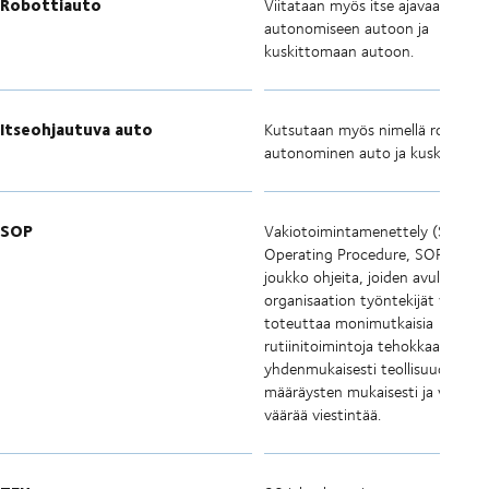
Robottiauto
Viitataan myös itse ajavaan auto
autonomiseen autoon ja
kuskittomaan autoon.
Itseohjautuva auto
Kutsutaan myös nimellä robottia
autonominen auto ja kuskiton au
SOP
Vakiotoimintamenettely (Standa
Operating Procedure, SOP) on
joukko ohjeita, joiden avulla
organisaation työntekijät voivat
toteuttaa monimutkaisia
rutiinitoimintoja tehokkaasti ja
yhdenmukaisesti teollisuuden
määräysten mukaisesti ja vähent
väärää viestintää.