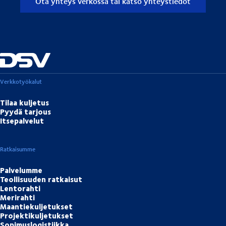
Ota yhteys verkossa tai katso yhteystiedot
Verkkotyökalut
Tilaa kuljetus
Pyydä tarjous
Itsepalvelut
Ratkaisumme
Palvelumme
Teollisuuden ratkaisut
Lentorahti
Merirahti
Maantiekuljetukset
Projektikuljetukset
Sopimuslogistiikka