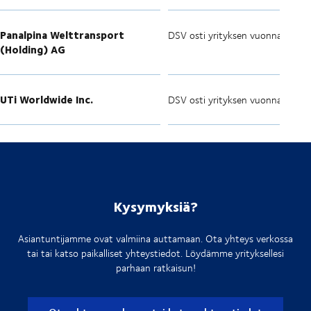
Panalpina Welttransport
DSV osti yrityksen vuonna 2019
(Holding) AG
UTi Worldwide Inc.
DSV osti yrityksen vuonna 2016
Kysymyksiä?
Asiantuntijamme ovat valmiina auttamaan. Ota yhteys verkossa
tai tai katso paikalliset yhteystiedot. Löydämme yrityksellesi
parhaan ratkaisun!