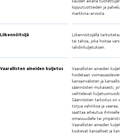
kauden aikana tuotettujen
lopputuotteiden ja palvelujen
markkina-arvosta.
Liikennöitsijä
Liikennöitsijällä tarkoitetaan yrit
tai tahoa, joka hoitaa varsinaisen
rahdinkuljetuksen.
Vaarallisten aineiden kuljetus
Vaarallisten aineiden kuljetukset
hoidetaan voimassaolevien
kansainvälisten ja kansallisten
säännösten mukaisesti, jotka
vaihtelevat kuljetusmuodoittain.
Säännösten tarkoitus on ehkäistä
torjua vahinkoa ja vaaraa, jota
saattaa aiheutua ihmiselle,
omaisuudelle tai ympäristölle.
Vaarallisten aineiden kuljetuksia
koskevat kansalliset ja kansainväl