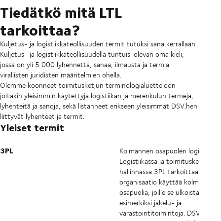
Tiedätkö mitä LTL
tarkoittaa?
Kuljetus- ja logistiikkateollisuuden termit tutuksi sana kerrallaan
Kuljetus- ja logistiikkateollisuudella tuntuisi olevan oma kieli,
jossa on yli 5 000 lyhennettä, sanaa, ilmausta ja termiä
virallisten juridisten määritelmien ohella.
Olemme koonneet toimitusketjun terminologialuetteloon
joitakin yleisimmin käytettyjä logistiikan ja merenkulun termejä,
lyhenteitä ja sanoja, sekä listanneet erikseen yleisimmät DSV:hen
liittyvät lyhenteet ja termit.
Yleiset termit
3PL
Kolmannen osapuolen logistiikka.
Logistiikassa ja toimitusketjun
hallinnassa
3PL
tarkoittaa, että
organisaatio käyttää kolmansia
osapuolia, joille se ulkoistaa
esimerkiksi jakelu- ja
varastointitoimintoja. DSV:tä