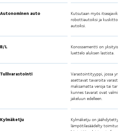
Autonominen auto
Kutsutaan myös itseajaviksi autoi
robottiautoiksi ja kuskittomiksi
autoiksi.
B/L
Konossementti on yksityiskohtai
luettelo aluksen lastista.
Tullivarastointi
Varastointityyppi, jossa yritykset
asettavat tavaroita varastoon
maksamatta veroja tai tariffeja,
kunnes tavarat ovat valmiita
jakeluun edelleen.
Kylmäketju
Kylmäketju on jäähdytetty,
lämpötilasäädelty toimitusketju, 