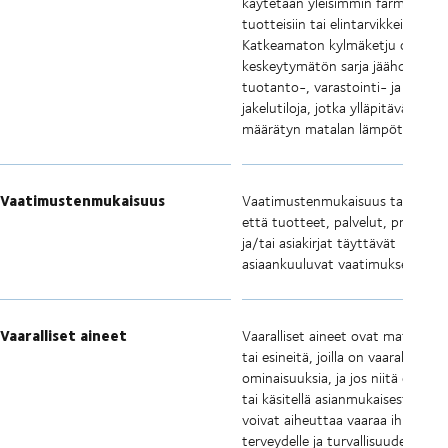
käytetään yleisimmin farmaseutti
tuotteisiin tai elintarvikkeisiin.
Katkeamaton kylmäketju on
keskeytymätön sarja jäähdytetty
tuotanto-, varastointi- ja
jakelutiloja, jotka ylläpitävät
määrätyn matalan lämpötilavälin.
Vaatimustenmukaisuus
Vaatimustenmukaisuus tarkoitta
että tuotteet, palvelut, prosessit
ja/tai asiakirjat täyttävät
asiaankuuluvat vaatimukset.
Vaaralliset aineet
Vaaralliset aineet ovat materiaale
tai esineitä, joilla on vaarallisia
ominaisuuksia, ja jos niitä ei valv
tai käsitellä asianmukaisesti, ne
voivat aiheuttaa vaaraa ihmisten
terveydelle ja turvallisuudelle,