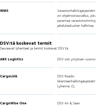
WMS
Varastonhallintajärjestelmä (WM
on ohjelmistosovellus, joka tukee 
parantaa varastotoimintoja ja
jakelukeskusten hallintaa.
DSV:tä koskevat termit
Seuraavat lyhenteet ja termit koskevat DSV:tä.
ABX Logistics
DSV osti yrityksen vuonna 2008
CargoLink
DSV Roadin
liikenteenhallintajärjestelmä.
Lyhenne: CL
CargoWise One
DSV Air & Sean