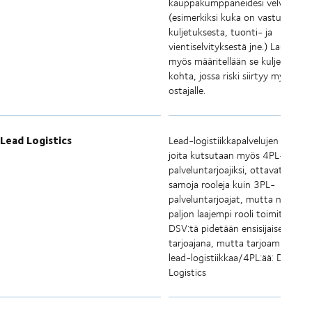
kauppakumppaneidesi velvollisuu
(esimerkiksi kuka on vastuussa
kuljetuksesta, tuonti- ja
vientiselvityksestä jne.) Lausekke
myös määritellään se kuljetuksen
kohta, jossa riski siirtyy myyjältä
ostajalle.
Lead Logistics
Lead-logistiikkapalvelujen tarjoaj
joita kutsutaan myös 4PL-
palveluntarjoajiksi, ottavat monia
samoja rooleja kuin 3PL-
palveluntarjoajat, mutta niillä on
paljon laajempi rooli toimitusketj
DSV:tä pidetään ensisijaisesti 3P
tarjoajana, mutta tarjoamme my
lead-logistiikkaa/4PL:ää: DSV Le
Logistics