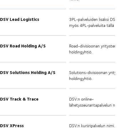
DSV Lead Logistics
3PL-palveluiden lisäksi DSV tarjo
myös 4PL-palveluita tällä nimellä
DSV Road Holding A/S
Road-divisioonan yritysten
holdingyhtiö.
DSV Solutions Holding A/S
Solutions-divisioonan yritysten
holdingyhtiö.
DSV Track & Trace
DSV:n online-
lähetysseurantapalvelun nimi.
DSV XPress
DSV:n kuriiripalvelun nimi.