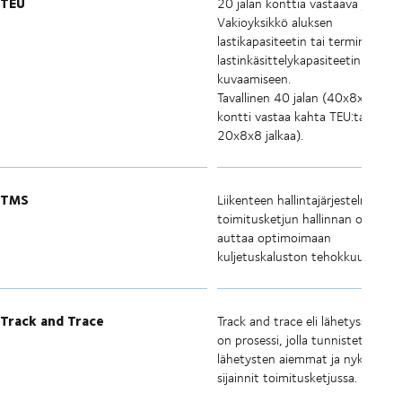
TEU
20 jalan konttia vastaava yksikkö
Vakioyksikkö aluksen
lastikapasiteetin tai terminaalin
lastinkäsittelykapasiteetin
kuvaamiseen.
Tavallinen 40 jalan (40x8x8 jalka
kontti vastaa kahta TEU:ta (kuki
20x8x8 jalkaa).
TMS
Liikenteen hallintajärjestelmä on
toimitusketjun hallinnan osa, jok
auttaa optimoimaan
kuljetuskaluston tehokkuuden.
Track and Trace
Track and trace eli lähetysseuran
on prosessi, jolla tunnistetaan
lähetysten aiemmat ja nykyiset
sijainnit toimitusketjussa.