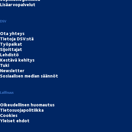
Lisäarvopalvelut
DSV
Ota yhteys
Tietoja DSV:stä
Työpaikat
Sijoittajat
Lehdistö
Kestävä kehitys
Tuki
Newsletter
Sosiaalisen median säännöt
Laillisuus
Oikeudellinen huomautus
Tietosuojapolitiikka
Cookies
Yleiset ehdot