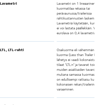
Lavametri
Lavametri on 1 lineaarinen metri
kuormatilaa rekassa tai
perävaunussa/trailerissa
rahtikustannusten laskemiseksi.
Lavametriä käytetään, kun tavaro
ei voi lastata päällekkäin. Yksi
eurolava on 0,4 lavametriä.
LTL, LTL-rahti
Osakuorma eli vähemmän kuin tä
kuorma (Less than Trailer Load).
lähetys ei vaadi kokonaista rekka
tilaat "LTL:n" ja tavarat toimiteta
muiden asiakkaiden tavaroiden
mukana samassa kuormassa. Täm
on edullisempi ratkaisu kuin
kokonaisen rekan/trailerin
varaaminen.