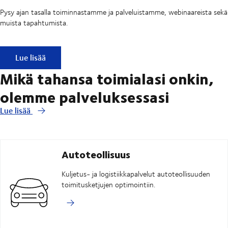
Pysy ajan tasalla toiminnastamme ja palveluistamme, webinaareista sekä
muista tapahtumista.
DSV:n uutiskirjeet
Lue lisää
Mikä tahansa toimialasi onkin,
olemme palveluksessasi
Lue lisää
Autoteollisuus
Kuljetus- ja logistiikkapalvelut autoteollisuuden
toimitusketjujen optimointiin.