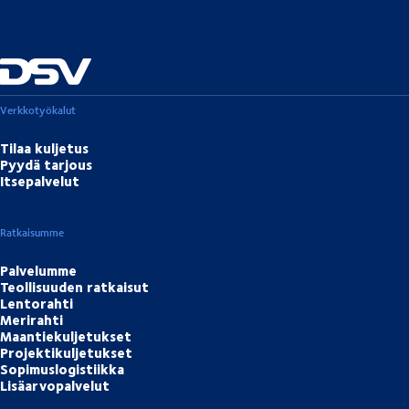
Verkkotyökalut
Tilaa kuljetus
Pyydä tarjous
Itsepalvelut
Ratkaisumme
Palvelumme
Teollisuuden ratkaisut
Lentorahti
Merirahti
Maantiekuljetukset
Projektikuljetukset
Sopimuslogistiikka
Lisäarvopalvelut