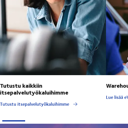
Tutustu kaikkiin
Warehou
itsepalvelutyökaluihimme
Lue lisää e
Tutustu itsepalvelutyökaluihimme