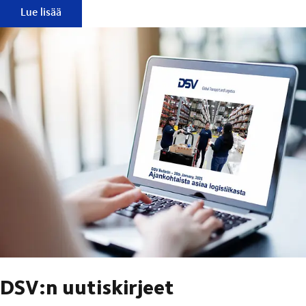
DSV XPress
Lue lisää
DSV:n uutiskirjeet