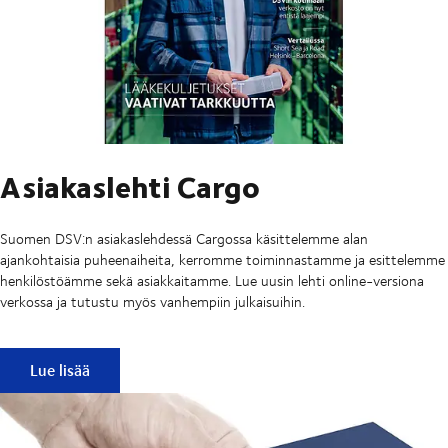
Asiakaslehti Cargo
Suomen DSV:n asiakaslehdessä Cargossa käsittelemme alan
ajankohtaisia puheenaiheita, kerromme toiminnastamme ja esittelemme
henkilöstöämme sekä asiakkaitamme. Lue uusin lehti online-versiona
verkossa ja tutustu myös vanhempiin julkaisuihin.
Asiakaslehti Cargo
Lue lisää