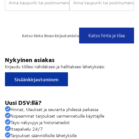
Nykyinen asiakas
Kirjaudu tilillesi nähdäksesi ja hallitaksesi lähetyksiäsi.
Sisäänkirjautuminen
Uusi DSV:llä?
Hinnat, tilaukset ja seuranta yhdessä paikassa
Nopeammat tarjoukset varmennetuille käyttäjille
Täysi näkyvyys ja historiatiedot
Itsepalvelu 24/7
Tarjoukset säännöllisille lähetyksille