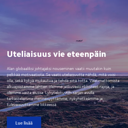
Uteliaisuus vie eteenpäin
Alan globaaliksi johtajaksi nouseminen vaatii muutakin kuin
pelkkää motivaatiota. Se vaatii uteliaisuutta nähdä, mitä voisi
olla, sekä kykyä mukautua ja tehdä siitä totta. Vaatimattomista
alkuajoistamme lähtien olemme jatkuvasti rikkoneet rajoja, ja
olemme vasta alussa. Lyhytelokuvien sarjan avulla
tarkastelemme menneisyyttämme, nykyhetkeämme ja
tulevaisuuttamme liikkeessä.
Lue lisää