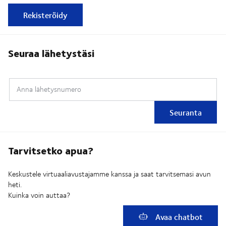
Rekisteröidy
Seuraa lähetystäsi
Anna lähetysnumero
Seuranta
Tarvitsetko apua?
Keskustele virtuaaliavustajamme kanssa ja saat tarvitsemasi avun
heti.
Kuinka voin auttaa?
Avaa chatbot