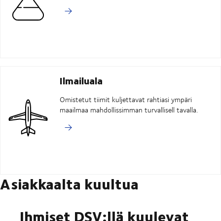
Ilmailuala
Omistetut tiimit kuljettavat rahtiasi ympäri
maailmaa mahdollissimman turvallisell tavalla.
Asiakkaalta kuultua
Ihmiset DSV:llä kuulevat