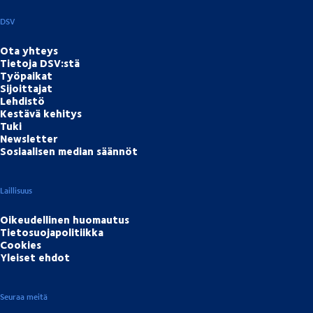
DSV
Ota yhteys
Tietoja DSV:stä
Työpaikat
Sijoittajat
Lehdistö
Kestävä kehitys
Tuki
Newsletter
Sosiaalisen median säännöt
Laillisuus
Oikeudellinen huomautus
Tietosuojapolitiikka
Cookies
Yleiset ehdot
Seuraa meitä