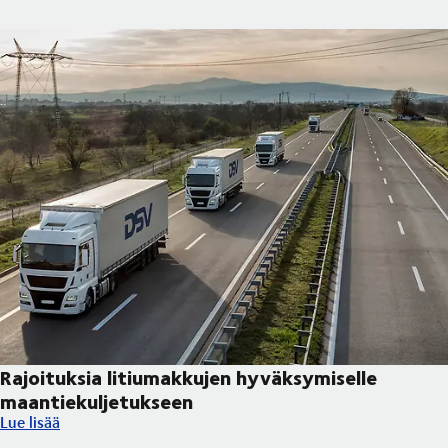
Rajoituksia litiumakkujen hyväksymiselle
maantiekuljetukseen
Rajoituksia litiumakkujen hyväksymiselle maantiekuljetukseen
Lue lisää