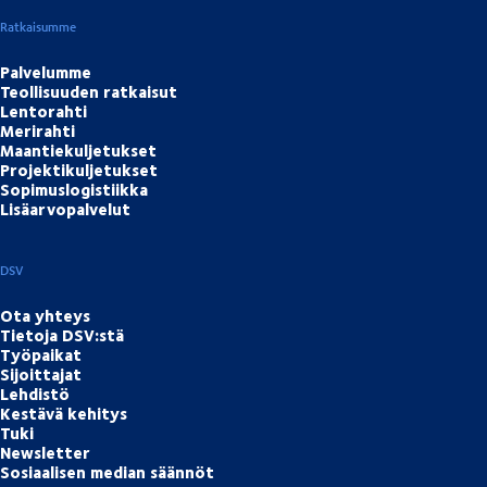
Ratkaisumme
Palvelumme
Teollisuuden ratkaisut
Lentorahti
Merirahti
Maantiekuljetukset
Projektikuljetukset
Sopimuslogistiikka
Lisäarvopalvelut
DSV
Ota yhteys
Tietoja DSV:stä
Työpaikat
Sijoittajat
Lehdistö
Kestävä kehitys
Tuki
Newsletter
Sosiaalisen median säännöt