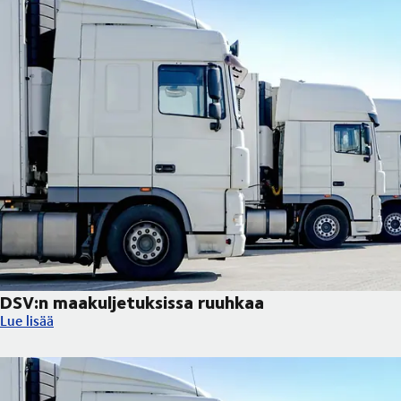
DSV:n maakuljetuksissa ruuhkaa
DSV:n maakuljetuksissa ruuhkaa
Lue lisää