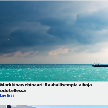
Markkinawebinaari: Rauhallisempia aikoja
odotellessa
Markkinawebinaari: Rauhallisempia aikoja odotellessa
Lue lisää