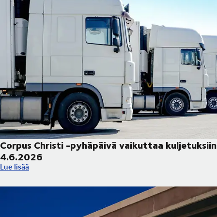
Corpus Christi -pyhäpäivä vaikuttaa kuljetuksiin
4.6.2026
Corpus Christi -pyhäpäivä vaikuttaa kuljetuksiin 4.6.2026
Lue lisää