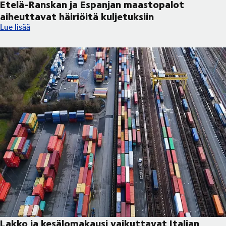
Etelä-Ranskan ja Espanjan maastopalot
aiheuttavat häiriöitä kuljetuksiin
Etelä-Ranskan ja Espanjan maastopalot aiheuttavat häiriöitä kul
Lue lisää
Lakko ja kesälomakausi vaikuttavat Italian