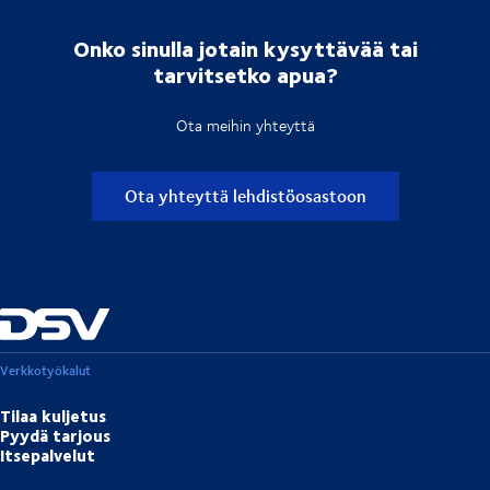
Onko sinulla jotain kysyttävää tai
tarvitsetko apua?
Ota meihin yhteyttä
Ota yhteyttä lehdistöosastoon
Verkkotyökalut
Tilaa kuljetus
Pyydä tarjous
Itsepalvelut