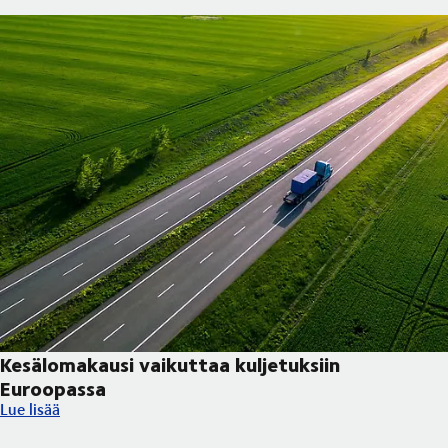
Kesälomakausi vaikuttaa kuljetuksiin
Euroopassa
Kesälomakausi vaikuttaa kuljetuksiin Euroopassa
Lue lisää