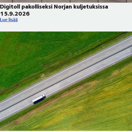
Digitoll pakolliseksi Norjan kuljetuksissa
15.9.2026
Digitoll pakolliseksi Norjan kuljetuksissa 15.9.2026
Lue lisää