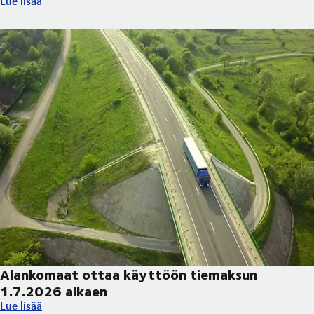
Lue lisää
Alankomaat ottaa käyttöön tiemaksun
1.7.2026 alkaen
Alankomaat ottaa käyttöön tiemaksun 1.7.2026 alkaen
Lue lisää