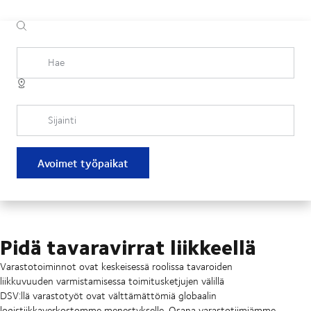
Hae
Sijainti
Avoimet työpaikat
Pidä tavaravirrat liikkeellä
Varastotoiminnot ovat keskeisessä roolissa tavaroiden
liikkuvuuden varmistamisessa toimitusketjujen välillä
DSV:llä varastotyöt ovat välttämättömiä globaalin
logistiikkaverkostomme menestykselle. Osana varastotiimiämme