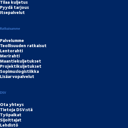
Tilaa kuljetus
Pyydä tarjous
Itsepalvelut
Ratkaisumme
Palvelumme
Teollisuuden ratkaisut
Lentorahti
Merirahti
Maantiekuljetukset
Projektikuljetukset
Sopimuslogistiikka
Lisäarvopalvelut
DSV
Ota yhteys
Tietoja DSV:stä
Työpaikat
Sijoittajat
Lehdistö