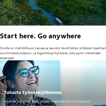
Start here. Go anywhere
Sinulla on mahdollisuus kasvaa ja seurata tavoitteitasi yhdessä maailman
suurimmassa kuljetus- ja logistiikkayrityksessä, joka pyrkii menemään
eteenpäin.
Tutustu työntekijöihimme
Jokainen tiimimme jäsen ympäri maailmaa on motivoitunut