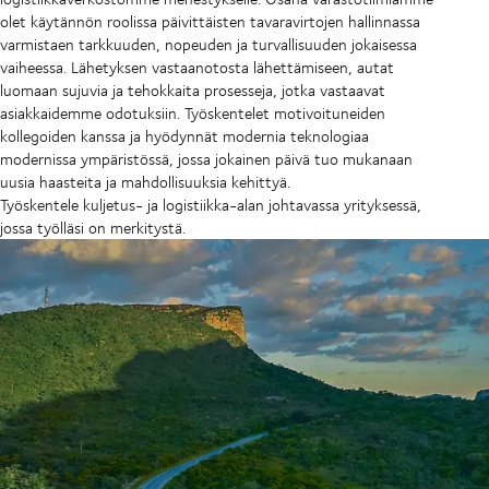
olet käytännön roolissa päivittäisten tavaravirtojen hallinnassa
varmistaen tarkkuuden, nopeuden ja turvallisuuden jokaisessa
vaiheessa. Lähetyksen vastaanotosta lähettämiseen, autat
luomaan sujuvia ja tehokkaita prosesseja, jotka vastaavat
asiakkaidemme odotuksiin. Työskentelet motivoituneiden
kollegoiden kanssa ja hyödynnät modernia teknologiaa
modernissa ympäristössä, jossa jokainen päivä tuo mukanaan
uusia haasteita ja mahdollisuuksia kehittyä.
Työskentele kuljetus- ja logistiikka-alan johtavassa yrityksessä,
jossa työlläsi on merkitystä.