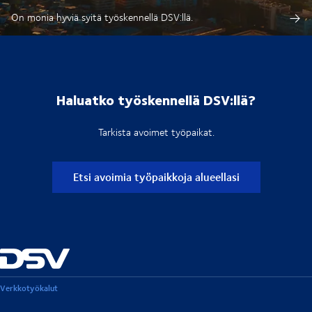
On monia hyviä syitä työskennellä DSV:llä.
Haluatko työskennellä DSV:llä?
Tarkista avoimet työpaikat.
Etsi avoimia työpaikkoja alueellasi
Verkkotyökalut