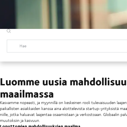
Hae
Luomme uusia mahdollisuu
maailmassa
Kasvamme nopeasti, ja myynnillä on keskeinen rooli tulevaisuuden laaj
paikallisten asiakkaiden kanssa aina aloittelevista startup-yrityksistä m
niille, jotka haluavat laajentaa osaamistaan ja verkostoaan. Globaalin p
muutoksiin ja kasvuun.
Loputtomien mahdollisuuksien maailma