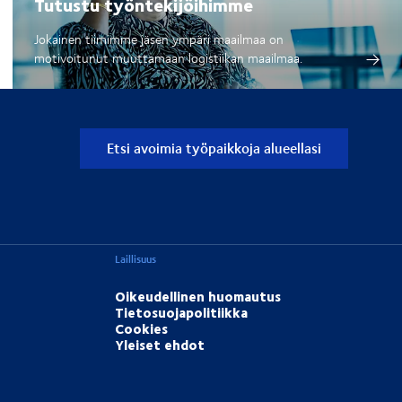
Tutustu työntekijöihimme
Jokainen tiimimme jäsen ympäri maailmaa on
motivoitunut muuttamaan logistiikan maailmaa.
Etsi avoimia työpaikkoja alueellasi
Laillisuus
Oikeudellinen huomautus
Tietosuojapolitiikka
Cookies
Yleiset ehdot