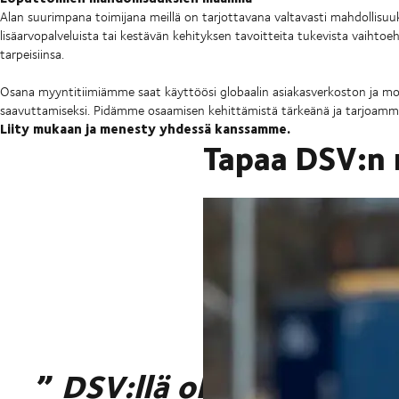
Alan suurimpana toimijana meillä on tarjottavana valtavasti mahdollisuuksi
lisäarvopalveluista tai kestävän kehityksen tavoitteita tukevista vaiht
tarpeisiinsa.
Osana myyntitiimiämme saat käyttöösi globaalin asiakasverkoston ja moti
saavuttamiseksi. Pidämme osaamisen kehittämistä tärkeänä ja tarjoamme
Liity mukaan ja menesty yhdessä kanssamme.
Tapaa DSV:n 
”
DSV:llä olemme tietois