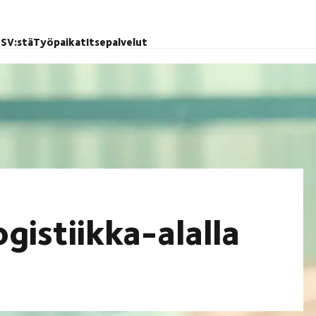
SV:stä
Työpaikat
Itsepalvelut
gistiikka-alalla