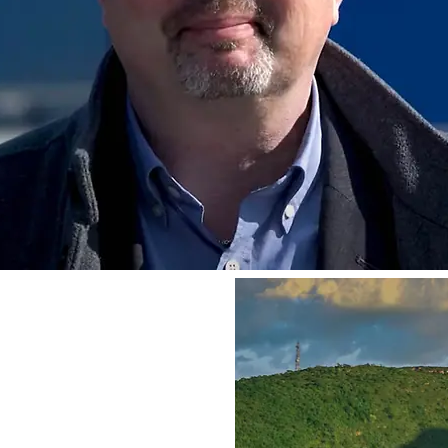
e, kuinka tärkeää on
alla mahdollisella tavalla
heidän tarvitsemansa tieto
t kysyä sitä
”, Karen