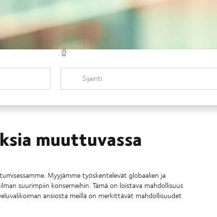
Sijainti
ksia muuttuvassa
entumisessamme. Myyjämme työskentelevät globaalien ja
aailman suurimpiin konserneihin. Tämä on loistava mahdollisuus
alveluvalikoiman ansiosta meillä on merkittävät mahdollisuudet