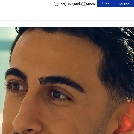
Tilaa
Hae
Kirjaudu
Suomi
Seuraa