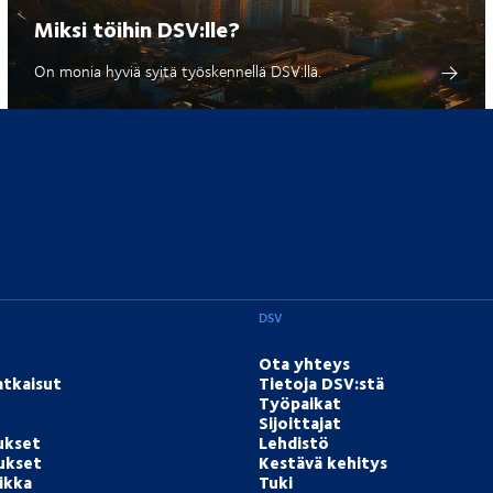
Miksi töihin DSV:lle?
On monia hyviä syitä työskennellä DSV:llä.
DSV
Ota yhteys
atkaisut
Tietoja DSV:stä
Työpaikat
Sijoittajat
ukset
Lehdistö
tukset
Kestävä kehitys
ikka
Tuki