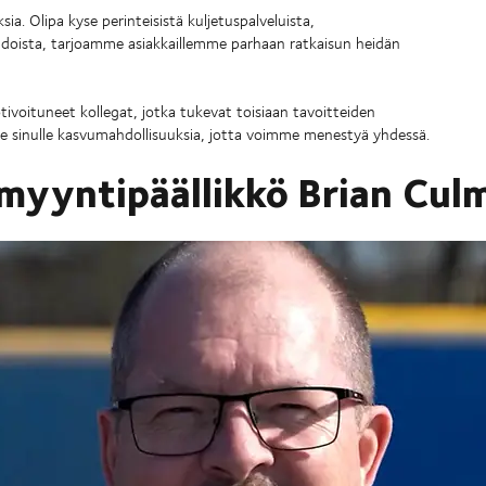
a. Olipa kyse perinteisistä kuljetuspalveluista,
oehdoista, tarjoamme asiakkaillemme parhaan ratkaisun heidän
voituneet kollegat, jotka tukevat toisiaan tavoitteiden
 sinulle kasvumahdollisuuksia, jotta voimme menestyä yhdessä.
myyntipäällikkö Brian Cul
ia hyvän asiakaspalvelun