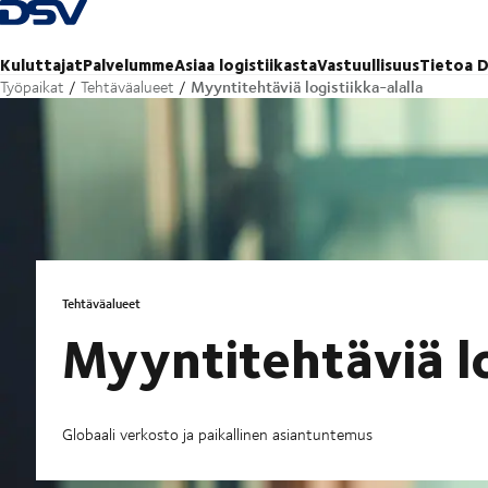
Takaisin kotisivulle
Kuluttajat
Palvelumme
Asiaa logistiikasta
Vastuullisuus
Tietoa D
Myyntitehtäviä logistiikka-alalla
Työpaikat
Tehtäväalueet
Tehtäväalueet
Myyntitehtäviä lo
Globaali verkosto ja paikallinen asiantuntemus