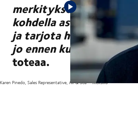
merkityksestä. Tiedämm
kohdella asiakkaita parha
ja tarjota heille kaikki 
jo ennen kuin he ehtivä
toteaa.
Karen Pinedo, Sales Representative, Air & Sea – Meksiko