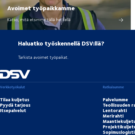
Avoimet työpaikkamme
Katso, mitä etsimme tällä hetkellä
Haluatko työskennellä DSV:llä?
Tarkista avoimet työpaikat.
Verkkotyökalut
Ratkaisumme
Tilaa kuljetus
Palvelumme
Pyydä tarjous
Teollisuuden r
Itsepalvelut
Lentorahti
Merirahti
Maantiekuljet
Projektikulje
Sopimuslogisti