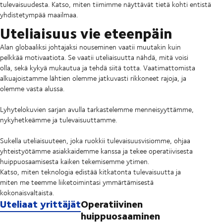
tulevaisuudesta. Katso, miten tiimimme näyttävät tietä kohti entistä
yhdistetympää maailmaa.
Uteliaisuus vie eteenpäin
Alan globaaliksi johtajaksi nouseminen vaatii muutakin kuin
pelkkää motivaatiota. Se vaatii uteliaisuutta nähdä, mitä voisi
olla, sekä kykyä mukautua ja tehdä siitä totta. Vaatimattomista
alkuajoistamme lähtien olemme jatkuvasti rikkoneet rajoja, ja
olemme vasta alussa.
Lyhytelokuvien sarjan avulla tarkastelemme menneisyyttämme,
nykyhetkeämme ja tulevaisuuttamme.
Sukella uteliaisuuteen, joka ruokkii tulevaisuusvisiomme, ohjaa
yhteistyötämme asiakkaidemme kanssa ja tekee operatiivisesta
huippuosaamisesta kaiken tekemisemme ytimen.
Katso, miten teknologia edistää kitkatonta tulevaisuutta ja
miten me teemme liiketoimintasi ymmärtämisestä
kokonaisvaltaista.
Uteliaat yrittäjät
Operatiivinen
huippuosaaminen