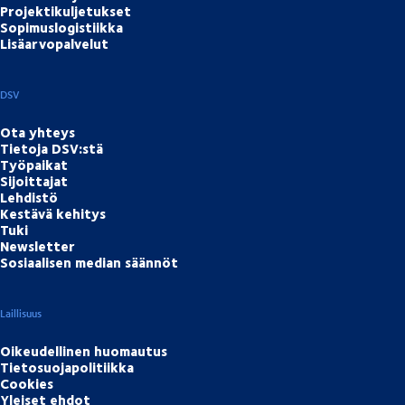
Projektikuljetukset
Sopimuslogistiikka
Lisäarvopalvelut
DSV
Ota yhteys
Tietoja DSV:stä
Työpaikat
Sijoittajat
Lehdistö
Kestävä kehitys
Tuki
Newsletter
Sosiaalisen median säännöt
Laillisuus
Oikeudellinen huomautus
Tietosuojapolitiikka
Cookies
Yleiset ehdot