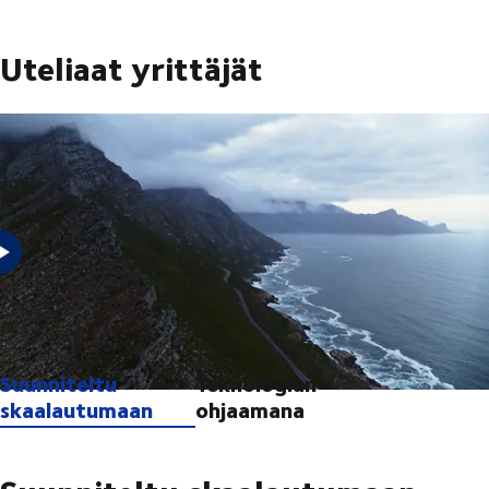
Uteliaat yrittäjät
Meidän näkökulmastamme tulevaisuuden merkityksellisyys
edellyttää uteliaisuuden säilyttämistä.
Suunniteltu
Teknologian
skaalautumaan
ohjaamana