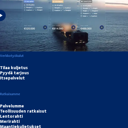
Varmistamme, että yrityksesi ja asiakkaasi voivat menestyä, jotta
voimme kaikki kasvaa yhdessä.
Verkkotyökalut
Tilaa kuljetus
Pyydä tarjous
Itsepalvelut
Ratkaisumme
Palvelumme
Teollisuuden ratkaisut
Lentorahti
Merirahti
Maantiekuljetukset