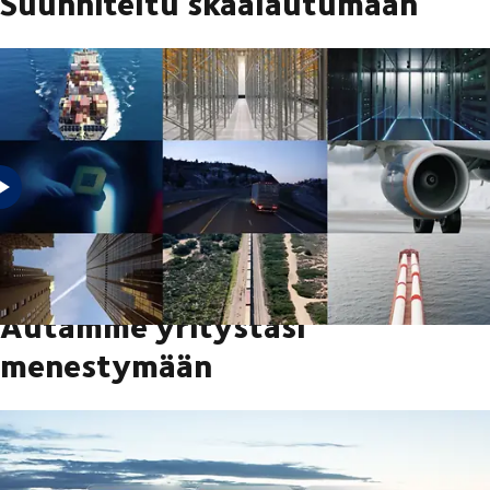
Suunniteltu skaalautumaan
Teemme yhteistyötä asiakkaidemme kanssa, jotta he voivat
skaalata toimintaansa tehokkaasti.
Autamme yritystäsi
menestymään