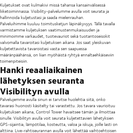
Kuljetukset ovat kulmakivi missä tahansa kansainvälisessä
liiketoiminnassa. Visibility-palvelumme avulla voit seurata ja
hallinnoida kuljetustasi ja saada mielenrauhan.
Palveluihimme kuuluu toimitusketjun läpinäkyvyys. Tällä tavalla
varmistamme kuljetuksen vaatimustenmukaisuuden ja
minimoimme varkaudet, tuotevauriot sekä tuotantoseisokit
valvomalla tavaroitasi kuljetuksen aikana. Jos saat yleiskuvan
kuljetettavista tavaroistasi vasta sen saapuessa
määränpäähänsä, on liian myöhäistä ryhtyä ennaltaehkäiseviin
toimenpiteisiin.
Hanki reaaliaikainen
lähetyksen seuranta
Visibilityn avulla
Palvelujemme avulla sinun ei tarvitse huolehtia siitä, onko
tavarasi huonosti käsitelty tai varastettu. Jos tavara vaurioituu
kuljetuksen aikana, Control Tower havaitsee tämän ja ilmoittaa
sinulle. Visibilityn avulla voit seurata kuljetettavien lähetyksien
GPS-sijaintia, lämpötilaa, kosteutta, valoa ja iskuja, joille lasti on
alttiina. Live-rahtiseurannan avulla voit lähettää vaihtoehtoisen