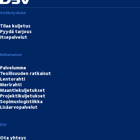
Verkkotyökalut
Tilaa kuljetus
Pyydä tarjous
Itsepalvelut
Ratkaisumme
Palvelumme
Teollisuuden ratkaisut
Lentorahti
Merirahti
Maantiekuljetukset
Projektikuljetukset
Sopimuslogistiikka
Lisäarvopalvelut
DSV
Ota yhteys