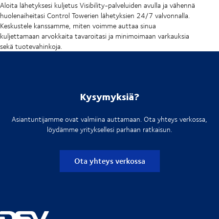
Aloita lähetyksesi kuljetus Visibility-palveluiden avulla ja vähennä
huolenaiheitasi Control Towerien lähetyksien 24/7 valvonnalla.
Keskustele kanssamme, miten voimme auttaa sinua
kuljettamaan arvokkaita tavaroitasi ja minimoimaan varkauksia
sekä tuotevahinkoja.
Kysymyksiä?
Asiantuntijamme ovat valmiina auttamaan. Ota yhteys verkossa,
löydämme yrityksellesi parhaan ratkaisun.
Ota yhteys verkossa