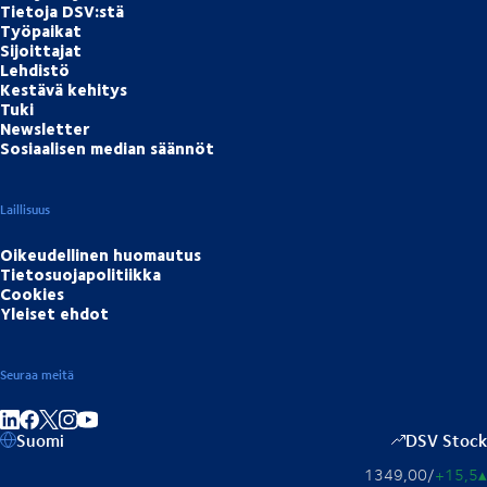
Tietoja DSV:stä
Työpaikat
Sijoittajat
Lehdistö
Kestävä kehitys
Tuki
Newsletter
Sosiaalisen median säännöt
Laillisuus
Oikeudellinen huomautus
Tietosuojapolitiikka
Cookies
Yleiset ehdot
Seuraa meitä
Jaa linkedInissä
Jaa Facebookissa
Jaa Instagramissa
Jaa Youtubessa
Suomi
DSV Stock
1349,00
/
+15,5
▴