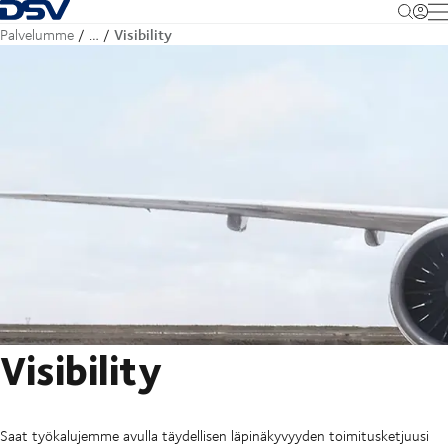
Takaisin kotisivulle
M
Visibility
Palvelumme
…
Visibility
Saat työkalujemme avulla täydellisen läpinäkyvyyden toimitusketjuusi