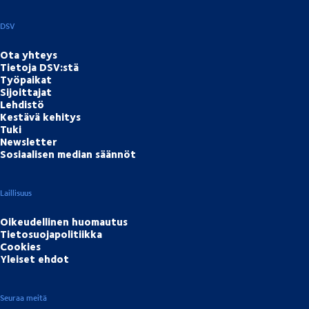
DSV
Ota yhteys
Tietoja DSV:stä
Työpaikat
Sijoittajat
Lehdistö
Kestävä kehitys
Tuki
Newsletter
Sosiaalisen median säännöt
Laillisuus
Oikeudellinen huomautus
Tietosuojapolitiikka
Cookies
Yleiset ehdot
Seuraa meitä