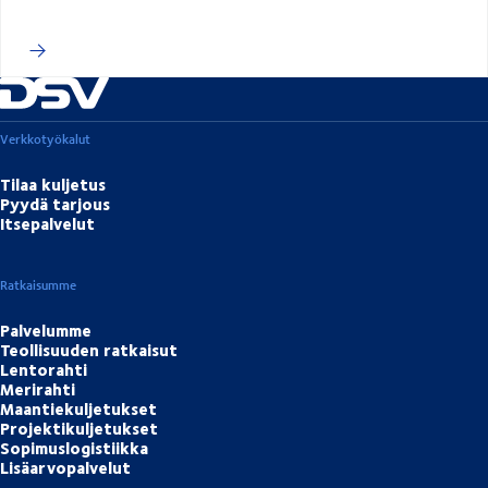
Verkkotyökalut
Tilaa kuljetus
Pyydä tarjous
Itsepalvelut
Ratkaisumme
Palvelumme
Teollisuuden ratkaisut
Lentorahti
Merirahti
Maantiekuljetukset
Projektikuljetukset
Sopimuslogistiikka
Lisäarvopalvelut