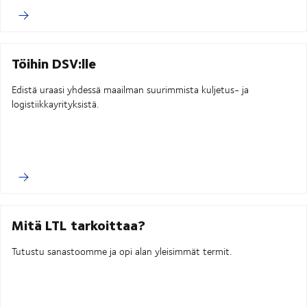
Töihin DSV:lle
Edistä uraasi yhdessä maailman suurimmista kuljetus- ja
logistiikkayrityksistä.
Mitä LTL tarkoittaa?
Tutustu sanastoomme ja opi alan yleisimmät termit.