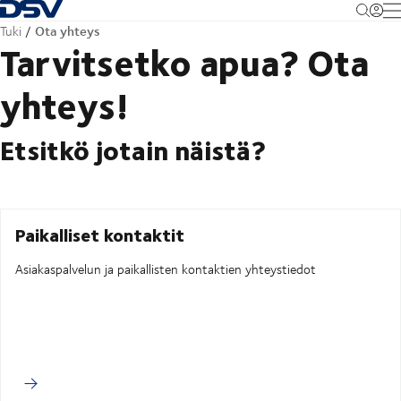
Takaisin kotisivulle
M
Ota yhteys
Tuki
Tarvitsetko apua? Ota
yhteys!
Etsitkö jotain näistä?
Paikalliset kontaktit
Asiakaspalvelun ja paikallisten kontaktien yhteystiedot