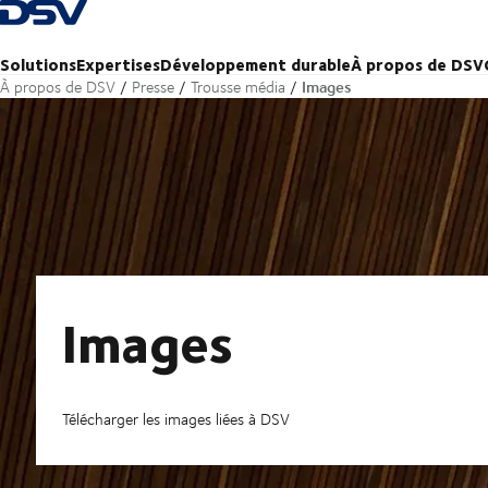
Retour à la page d'accueil
Solutions
Expertises
Développement durable
À propos de DSV
Images
À propos de DSV
Presse
Trousse média
Images
Télécharger les images liées à DSV