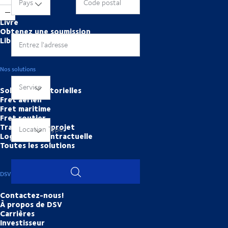
Outils en ligne
Pays
Code postal
Livre
Obtenez une soumission
Libre-service
Entrez l'adresse
Nos solutions
Service
Solutions sectorielles
Fret aérien
Fret maritime
Fret routier
Transport de projet
Location Type
Logistique contractuelle
Toutes les solutions
DSV
Contactez-nous!
À propos de DSV
Carrières
Investisseur