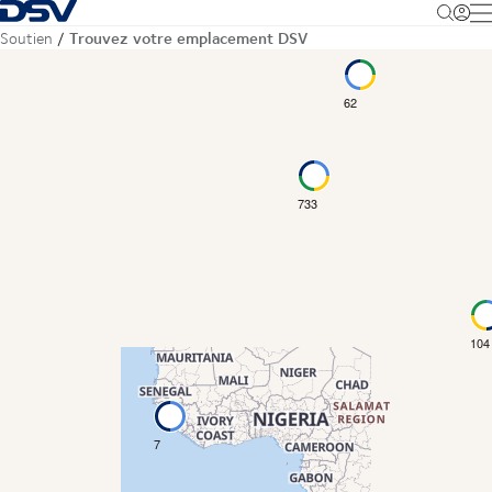
Retour à la page d'accueil
M
Trouvez votre emplacement DSV
Soutien
62
733
104
7