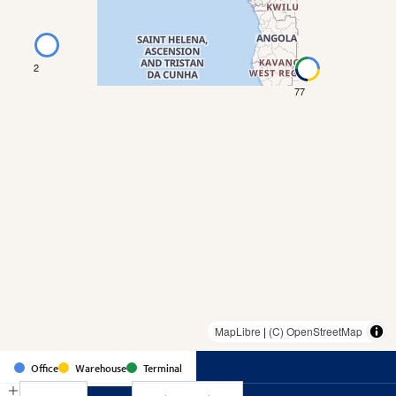
2
77
MapLibre
|
(C) OpenStreetMap
Pays
Office
Warehouse
Terminal