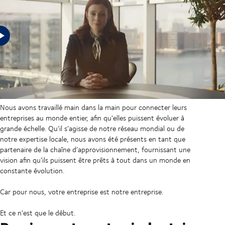
Dans un monde incertain, les entreprises ont besoin de chaînes
d'approvisionnement préparées à toute éventualité, et c'est ce
que nous offrons à nos clients depuis plus d'un demi-siècle. Quel
que soit leur secteur d'activité. Quelle que soit leur taille.
Nous avons travaillé main dans la main pour connecter leurs
entreprises au monde entier, afin qu'elles puissent évoluer à
grande échelle. Qu’il s’agisse de notre réseau mondial ou de
notre expertise locale, nous avons été présents en tant que
partenaire de la chaîne d’approvisionnement, fournissant une
vision afin qu’ils puissent être prêts à tout dans un monde en
constante évolution.
Car pour nous, votre entreprise est notre entreprise.
Et ce n'est que le début.