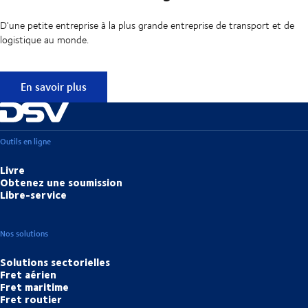
D'une petite entreprise à la plus grande entreprise de transport et de
logistique au monde.
50 ans de clairvoyance
En savoir plus
Outils en ligne
Livre
Obtenez une soumission
Libre-service
Nos solutions
Solutions sectorielles
Fret aérien
Fret maritime
Fret routier