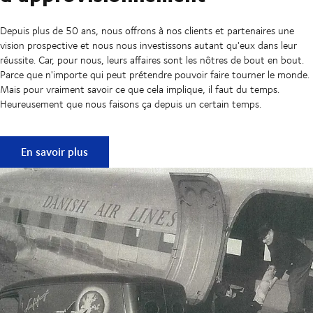
Depuis plus de 50 ans, nous offrons à nos clients et partenaires une
vision prospective et nous nous investissons autant qu'eux dans leur
réussite. Car, pour nous, leurs affaires sont les nôtres de bout en bout.
Parce que n'importe qui peut prétendre pouvoir faire tourner le monde.
Mais pour vraiment savoir ce que cela implique, il faut du temps.
Heureusement que nous faisons ça depuis un certain temps.
50 ans au service de la fluidité des chaînes d'approvisionn
En savoir plus