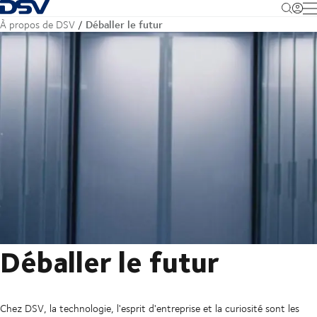
Retour à la page d'accueil
M
Déballer le futur
À propos de DSV
Déballer le futur
Chez DSV, la technologie, l'esprit d'entreprise et la curiosité sont les