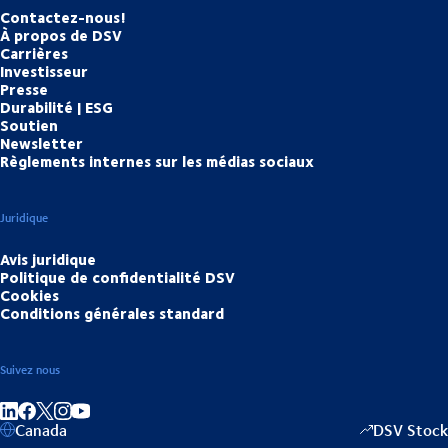
Contactez-nous!
À propos de DSV
Carrières
Investisseur
Presse
Durabilité | ESG
Soutien
Newsletter
Règlements internes sur les médias sociaux
Juridique
Avis juridique
Politique de confidentialité DSV
Cookies
Conditions générales standard
Suivez nous
Partager sur linkedIn
Partager sur Facebook
Partager sur Instagram
Partager sur Youtube
Canada
DSV Stock