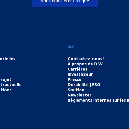
Nous contacter en ligne
DSV
orielles
Contactez-nous!
À propos de DSV
Carrières
Investisseur
projet
Presse
tractuelle
Durabilité | ESG
utions
Soutien
Newsletter
Règlements internes sur les 