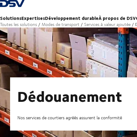
Retour à la page d'accueil
Solutions
Expertises
Développement durable
À propos de DSV
Toutes les solutions
Modes de transport
Services à valeur ajoutée
Dédouanement
Nos services de courtiers agréés assurent la conformité