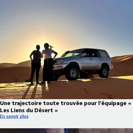
Une trajectoire toute trouvée pour l'équipage «
Les Liens du Désert »
Une trajectoire toute trouvée pour l'équipage « Les Liens du Dé
En savoir plus