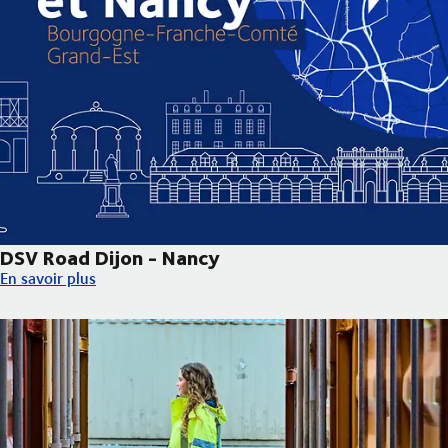
DSV Road Dijon - Nancy
DSV Road Dijon - Nancy
En savoir plus