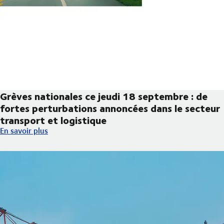
Grèves nationales ce jeudi 18 septembre : de
fortes perturbations annoncées dans le secteur
transport et logistique
Grèves nationales ce jeudi 18 septembre : de fortes perturbatio
En savoir plus