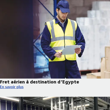
Fret aérien à destination d’Egypte
Fret aérien à destination d’Egypte
En savoir plus