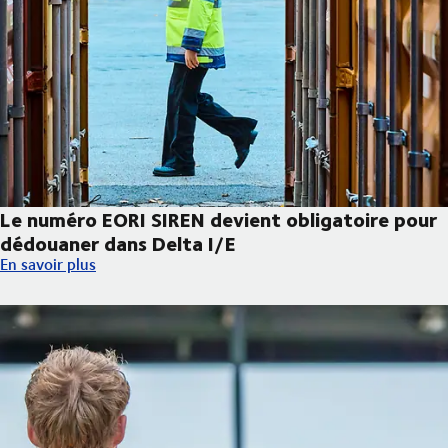
Le numéro EORI SIREN devient obligatoire pour
dédouaner dans Delta I/E
Le numéro EORI SIREN devient obligatoire pour dédouaner dans 
En savoir plus