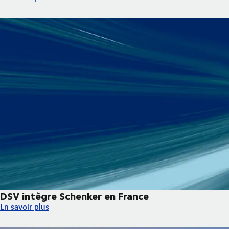
DSV intègre Schenker en France
DSV intègre Schenker en France
En savoir plus