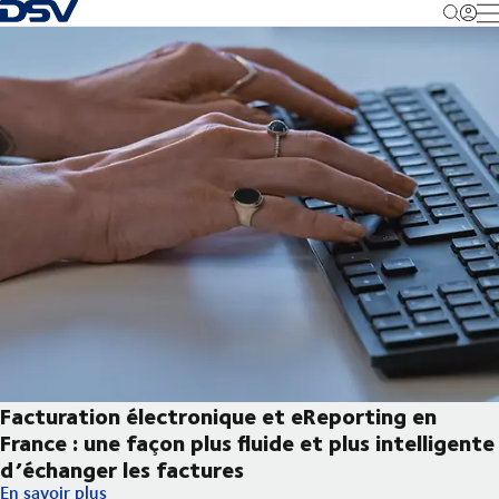
Retour à la page d'accueil
M
Facturation électronique et eReporting en
France : une façon plus fluide et plus intelligente
d’échanger les factures
Facturation électronique et eReporting en France : une façon plu
En savoir plus