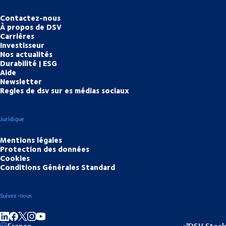
Contactez-nous
À propos de DSV
Carrières
Investisseur
Nos actualités
Durabilité | ESG
Aide
Newsletter
Regles de dsv sur es médias sociaux
Juridique
Mentions légales
Protection des données
Cookies
Conditions Générales Standard
Suivez-nous
Partager sur linkedIn
Partager sur Facebook
Partager sur Instagram
Partager sur Youtube
France
DSV Stock