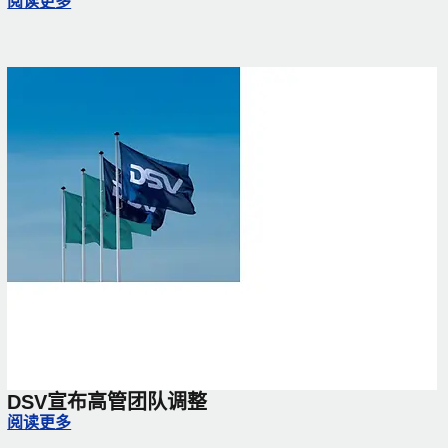
DSV 携全链路物流解决方案重磅亮相，共筑全球供应链韧性
阅读更多
 66 to unlock 11 million gallons of sustainable aviation fuel
DSV宣布高管团队调整
DSV宣布高管团队调整
阅读更多