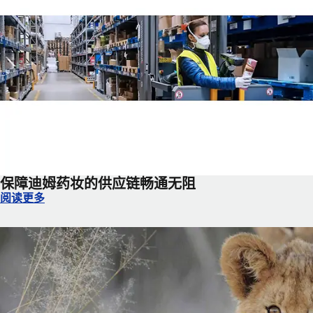
保障迪姆药妆的供应链畅通无阻
保障迪姆药妆的供应链畅通无阻
阅读更多