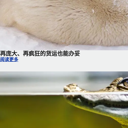
再庞大、再疯狂的货运也能办妥
再庞大、再疯狂的货运也能办妥
阅读更多