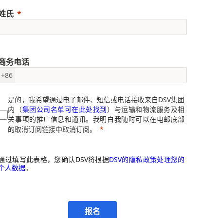
姓氏
商务电话
+86
是的，我希望通过电子邮件、短信或电话接收来自DSV集团
内（
集团公司名单可在此处找到
）与运输和物流服务及相
关事项的推广信息和通讯。我明白我随时可以在电邮底部
的取消订阅链接中取消订阅。
通过填写此表格，您确认DSV将根据
DSV的隐私政策处理您的
个人数据
。
报名