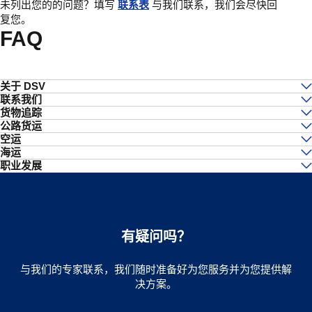
未列出您的的问题？填写
联系表
与我们联系，我们会尽快回
复您。
FAQ
关于 DSV
联系我们
DSV 背后有什么故事？
货物追踪
向 DSV 询问一般查询
谁管理 DSV？
公路货运
如何追踪我的货物？
我在查找运输报价
DSV 的企业价值观是什么？
空运
一般公路运输有哪些选择？
什么是 myDSV 以及如何使用？
我应该如何联系我当地的 DSV 办事处？
DSV 提供货运保险吗？
海运
你们的标准空运服务是什么？
我如何确保我的货物完好无损地到达？
在哪里可以找到 DSV 网上自助服务工具？
职业发展
你们提供哪些海运服务？
谁是你们的空运承运人？
有哪些不同类型的拖车？
DSV 可以帮助哪些类型的企业？
我想在 DSV 工作
有哪些类型的海运集装箱？
我可以使用海空联运吗？
危险品运输
在哪里可以找到 DSV 编写的白皮书？
为什么 DSV 是一个有意思的工作环境？
危险品运输
有哪些类型的空运集装器可以用？
我如何得到下一次公路运输的报价？
我如何获得下一次海运的报价？
危险品运输
我如何获得下一次空运的报价？
有疑问吗？
与我们的专家联系，我们随时准备好为您服务并为您提供解
决方案。