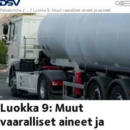
Takaisin kotisivulle
M
Palvelumme
…
Luokka 9: Muut vaaralliset aineet ja esineet
Luokka 9: Muut
vaaralliset aineet ja