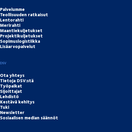
Palvelumme
Teollisuuden ratkaisut
Lentorahti
Merirahti
Maantiekuljetukset
Projektikuljetukset
Sopimuslogistiikka
Lisäarvopalvelut
DSV
Ota yhteys
Tietoja DSV:stä
Työpaikat
Sijoittajat
Lehdistö
Kestävä kehitys
Tuki
Newsletter
Sosiaalisen median säännöt