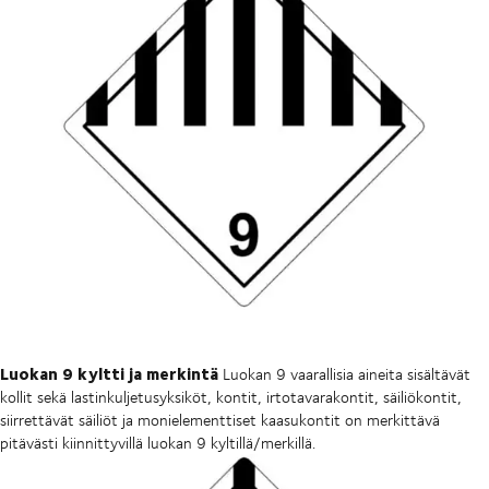
Luokan 9 kyltti ja merkintä
Luokan 9 vaarallisia aineita sisältävät
kollit sekä lastinkuljetusyksiköt, kontit, irtotavarakontit, säiliökontit,
siirrettävät säiliöt ja monielementtiset kaasukontit on merkittävä
pitävästi kiinnittyvillä luokan 9 kyltillä/merkillä.