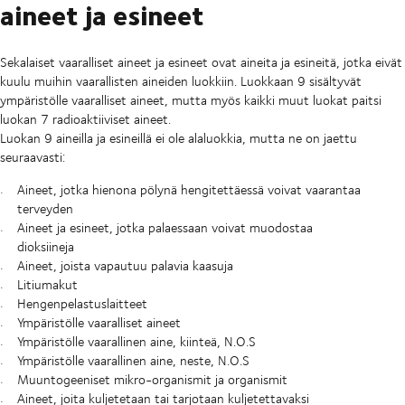
aineet ja esineet
Sekalaiset vaaralliset aineet ja esineet ovat aineita ja esineitä, jotka eivät
kuulu muihin vaarallisten aineiden luokkiin. Luokkaan 9 sisältyvät
ympäristölle vaaralliset aineet, mutta myös kaikki muut luokat paitsi
luokan 7 radioaktiiviset aineet.
Luokan 9 aineilla ja esineillä ei ole alaluokkia, mutta ne on jaettu
seuraavasti:
Aineet, jotka hienona pölynä hengitettäessä voivat vaarantaa
terveyden
Aineet ja esineet, jotka palaessaan voivat muodostaa
dioksiineja
Aineet, joista vapautuu palavia kaasuja
Litiumakut
Hengenpelastuslaitteet
Ympäristölle vaaralliset aineet
Ympäristölle vaarallinen aine, kiinteä, N.O.S
Ympäristölle vaarallinen aine, neste, N.O.S
Muuntogeeniset mikro-organismit ja organismit
Aineet, joita kuljetetaan tai tarjotaan kuljetettavaksi