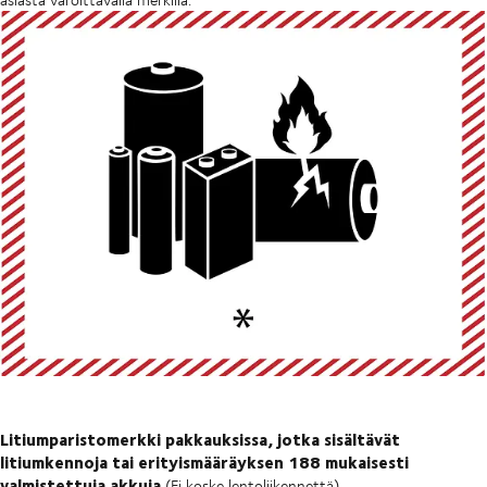
Litiumparistomerkki pakkauksissa, jotka sisältävät
litiumkennoja tai erityismääräyksen 188 mukaisesti
valmistettuja akkuja
(Ei koske lentoliikennettä)