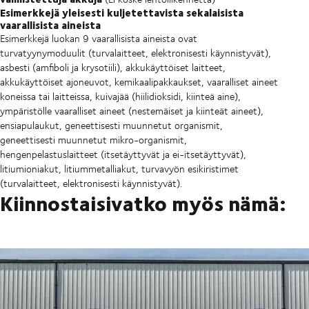
Esimerkkejä yleisesti kuljetettavista sekalaisista
vaarallisista aineista
Esimerkkejä luokan 9 vaarallisista aineista ovat
turvatyynymoduulit (turvalaitteet, elektronisesti käynnistyvät),
asbesti (amfiboli ja krysotiili), akkukäyttöiset laitteet,
akkukäyttöiset ajoneuvot, kemikaalipakkaukset, vaaralliset aineet
koneissa tai laitteissa, kuivajää (hiilidioksidi, kiinteä aine),
ympäristölle vaaralliset aineet (nestemäiset ja kiinteät aineet),
ensiapulaukut, geneettisesti muunnetut organismit,
geneettisesti muunnetut mikro-organismit,
hengenpelastuslaitteet (itsetäyttyvät ja ei-itsetäyttyvät),
litiumioniakut, litiummetalliakut, turvavyön esikiristimet
(turvalaitteet, elektronisesti käynnistyvät).
Kiinnostaisivatko myös nämä: