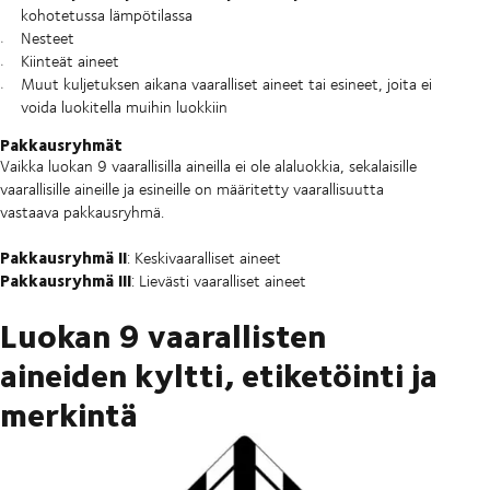
kohotetussa lämpötilassa
Nesteet
Kiinteät aineet
Muut kuljetuksen aikana vaaralliset aineet tai esineet, joita ei
voida luokitella muihin luokkiin
Pakkausryhmät
Vaikka luokan 9 vaarallisilla aineilla ei ole alaluokkia, sekalaisille
vaarallisille aineille ja esineille on määritetty vaarallisuutta
vastaava pakkausryhmä.
Pakkausryhmä II
: Keskivaaralliset aineet
Pakkausryhmä III
: Lievästi vaaralliset aineet
Luokan 9 vaarallisten
aineiden kyltti, etiketöinti ja
merkintä