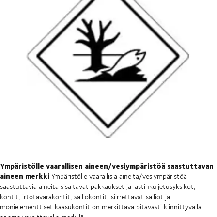
Ympäristölle vaarallisen aineen/vesiympäristöä saastuttavan
aineen merkki
Ympäristölle vaarallisia aineita/vesiympäristöä
saastuttavia aineita sisältävät pakkaukset ja lastinkuljetusyksiköt,
kontit, irtotavarakontit, säiliökontit, siirrettävät säiliöt ja
monielementtiset kaasukontit on merkittävä pitävästi kiinnittyvällä
asiasta varoittavalla merkillä.