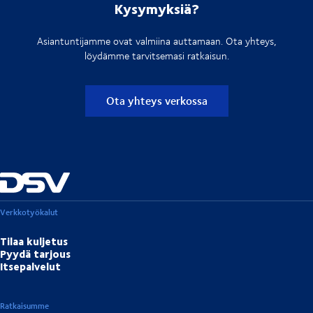
Kysymyksiä?
Asiantuntijamme ovat valmiina auttamaan. Ota yhteys,
löydämme tarvitsemasi ratkaisun.
Ota yhteys verkossa
Verkkotyökalut
Tilaa kuljetus
Pyydä tarjous
Itsepalvelut
Ratkaisumme