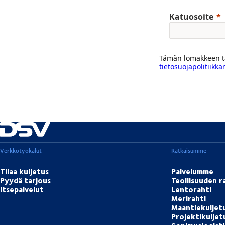
Katuosoite
Tämän lomakkeen tä
tietosuojapolitiikka
Verkkotyökalut
Ratkaisumme
Tilaa kuljetus
Palvelumme
Pyydä tarjous
Teollisuuden r
Itsepalvelut
Lentorahti
Merirahti
Maantiekuljet
Projektikulje