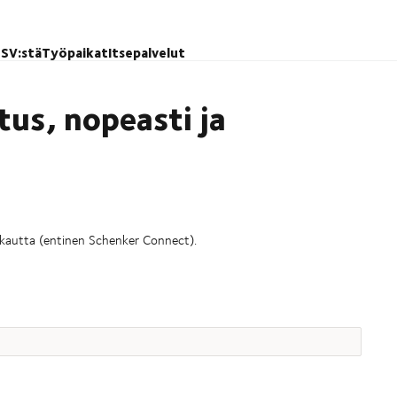
SV:stä
Työpaikat
Itsepalvelut
tus, nopeasti ja
n kautta (entinen Schenker Connect).