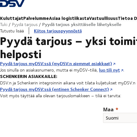
Takaisin kotisivulle
Kuluttajat
Palvelumme
Asiaa logistiikasta
Vastuullisuus
Tietoa D
Pyydä tarjous yksittäiselle lähetykselle
Tuki
Pyydä tarjous
Kiitos tarjouspyynnöstä
Tutustu lisää
Pyydä tarjous – yksi toimi
helposti
Pyydä tarjous myDSV:ssä (myDSV:n aiemmat asiakkaat)
luo tili nyt
Jos sinulla on asiakasnumero, mutta ei myDSV-tiliä,
.
SCHENKERIN ASIAKKAILLE:
DSV:n ja Schenkerin integroinnin aikana voit tilata kuljetukset myDSV:
Pyydä tarjous myDSV:ssä (entinen Schenker Connect)
Voit myös täyttää alla olevan tarjouslomakkeen – tiliä ei tarvita:
Maa