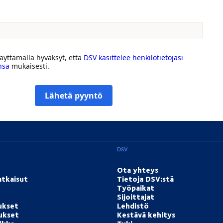
yttämällä hyväksyt, että
DSV käsittelee henkilötietojasi
nsa
mukaisesti.
Lähetä pyyntö
DSV
Ota yhteys
atkaisut
Tietoja DSV:stä
Työpaikat
Sijoittajat
ukset
Lehdistö
tukset
Kestävä kehitys