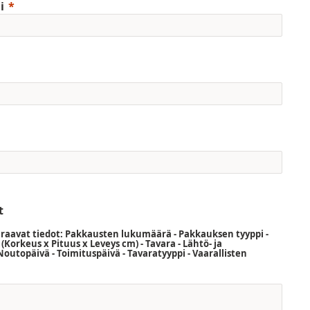
i
t
aavat tiedot: Pakkausten lukumäärä - Pakkauksen tyyppi -
t (Korkeus x Pituus x Leveys cm) - Tavara - Lähtö- ja
Noutopäivä - Toimituspäivä - Tavaratyyppi - Vaarallisten