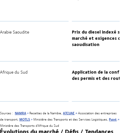
Prix du diesel indexé sur le
Arabie Saoudite
marché et exigences de
saoudisation
Application de la conformit
Afrique du Sud
des permis et des routes
Sources :
NAMRA
Recettes de la Namibie,
ATCUAE
Association des entreprises
de transport,
MOTLS
Ministère des Transports et des Services Logistiques,
Point
Ministère des Transports d'Afrique du Sud
Évolutions du marché / Défis / Tendances