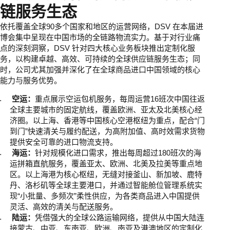
链服务生态
依托覆盖全球90多个国家和地区的运营网络，DSV 在本届进
博会集中呈现在中国市场的全链路物流实力。基于对行业痛
点的深刻洞察，DSV 针对四大核心业务板块推出定制化服
务，以构建卓越、高效、可持续的全球供应链服务生态；同
时，公司尤其加强并深化了在全球商品进口中国领域的核心
能力与服务优势。
空运：
重点展示空运包机服务，每周运营16班次中国往返
全球主要城市的固定航线，覆盖欧洲、亚太及北美核心经
济圈。以上海、香港等中国核心空港枢纽为重点，配合“门
到门”快速清关与履约配送，为高附加值、高时效需求货物
提供安全可靠的进口物流支持。
海运：
针对规模化进口需求，推出每周超过180班次的海
运拼箱直航服务，覆盖亚太、欧洲、北美及拉美等重点地
区。以上海港为核心枢纽，无缝对接釜山、新加坡、鹿特
丹、洛杉矶等全球主要港口，并通过智能舱位管理系统实
现“小批量、多频次”柔性供应，为各类商品进入中国提供
灵活、高效的清关与配送服务。
陆运：
凭借强大的全球公路运输网络，提供从中国大陆连
接蒙古、中亚、东南亚、欧洲、南亚及港澳地区的定制化