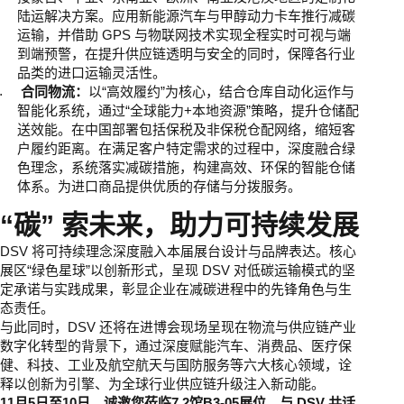
陆运解决方案。应用新能源汽车与甲醇动力卡车推行减碳
运输，并借助 GPS 与物联网技术实现全程实时可视与端
到端预警，在提升供应链透明与安全的同时，保障各行业
品类的进口运输灵活性。
合同物流：
以“高效履约”为核心，结合仓库自动化运作与
智能化系统，通过“全球能力+本地资源”策略，提升仓储配
送效能。在中国部署包括保税及非保税仓配网络，缩短客
户履约距离。在满足客户特定需求的过程中，深度融合绿
色理念，系统落实减碳措施，构建高效、环保的智能仓储
体系。为进口商品提供优质的存储与分拨服务。
“碳” 索未来，助力可持续发展
DSV 将可持续理念深度融入本届展台设计与品牌表达。核心
展区“绿色星球”以创新形式，呈现 DSV 对低碳运输模式的坚
定承诺与实践成果，彰显企业在减碳进程中的先锋角色与生
态责任。
与此同时，DSV 还将在进博会现场呈现在物流与供应链产业
数字化转型的背景下，通过深度赋能汽车、消费品、医疗保
健、科技、工业及航空航天与国防服务等六大核心领域，诠
释以创新为引擎、为全球行业供应链升级注入新动能。
11月5日至10日，诚邀您莅临7.2馆B3-05展位，与 DSV 共话