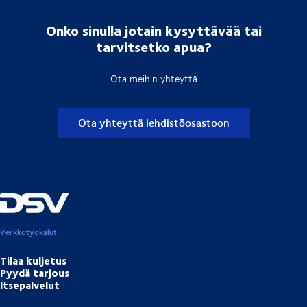
Onko sinulla jotain kysyttävää tai
tarvitsetko apua?
Ota meihin yhteyttä
Ota yhteyttä lehdistöosastoon
Verkkotyökalut
Tilaa kuljetus
Pyydä tarjous
Itsepalvelut