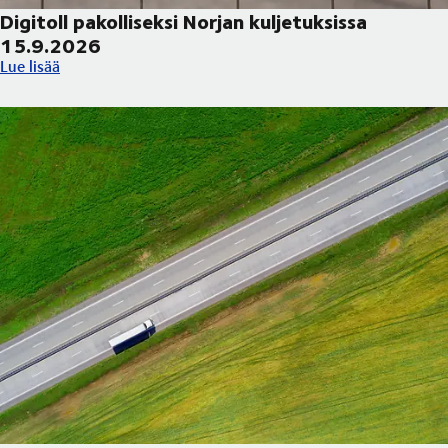
Digitoll pakolliseksi Norjan kuljetuksissa
15.9.2026
Digitoll pakolliseksi Norjan kuljetuksissa 15.9.2026
Lue lisää