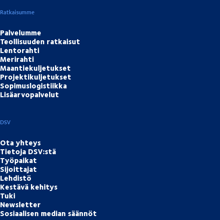
Ratkaisumme
Palvelumme
Teollisuuden ratkaisut
Lentorahti
Merirahti
Maantiekuljetukset
Projektikuljetukset
Sopimuslogistiikka
Lisäarvopalvelut
DSV
Ota yhteys
Tietoja DSV:stä
Työpaikat
Sijoittajat
Lehdistö
Kestävä kehitys
Tuki
Newsletter
Sosiaalisen median säännöt