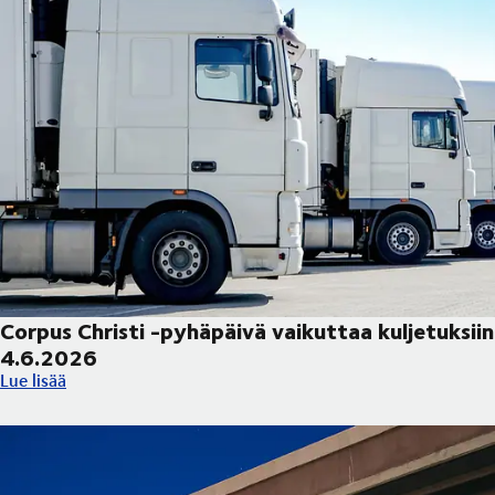
Corpus Christi -pyhäpäivä vaikuttaa kuljetuksiin
4.6.2026
Corpus Christi -pyhäpäivä vaikuttaa kuljetuksiin 4.6.2026
Lue lisää