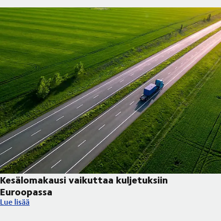
Kesälomakausi vaikuttaa kuljetuksiin
Euroopassa
Kesälomakausi vaikuttaa kuljetuksiin Euroopassa
Lue lisää