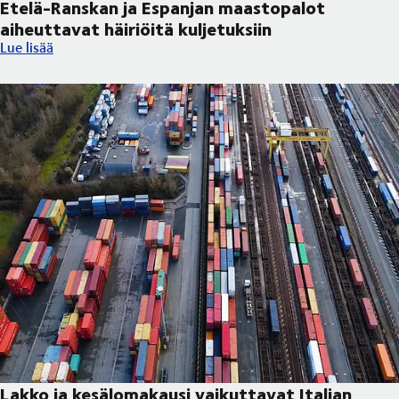
Etelä-Ranskan ja Espanjan maastopalot
aiheuttavat häiriöitä kuljetuksiin
Etelä-Ranskan ja Espanjan maastopalot aiheuttavat häiriöitä kul
Lue lisää
Lakko ja kesälomakausi vaikuttavat Italian