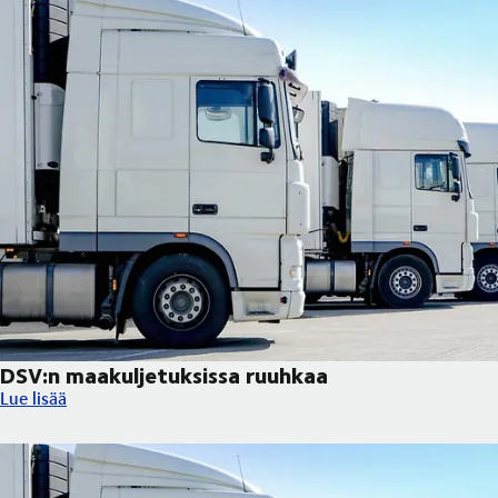
DSV:n maakuljetuksissa ruuhkaa
DSV:n maakuljetuksissa ruuhkaa
Lue lisää