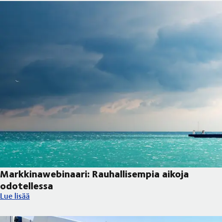
Markkinawebinaari: Rauhallisempia aikoja
odotellessa
Markkinawebinaari: Rauhallisempia aikoja odotellessa
Lue lisää