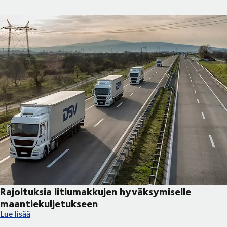
Rajoituksia litiumakkujen hyväksymiselle
maantiekuljetukseen
Rajoituksia litiumakkujen hyväksymiselle maantiekuljetukseen
Lue lisää