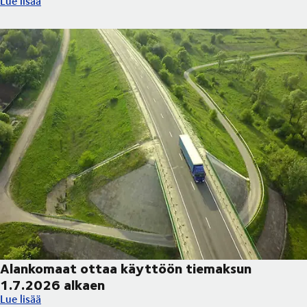
Lue lisää
Alankomaat ottaa käyttöön tiemaksun
1.7.2026 alkaen
Alankomaat ottaa käyttöön tiemaksun 1.7.2026 alkaen
Lue lisää