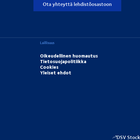
Ota yhteyttä lehdistöosastoon
Laillisuus
Oikeudellinen huomautus
Tietosuojapolitiikka
Cookies
Yleiset ehdot
DSV Stock