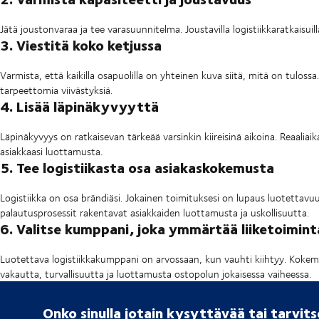
Jätä joustonvaraa ja tee varasuunnitelma. Joustavilla logistiikkaratkaisui
3. Viestitä koko ketjussa
Varmista, että kaikilla osapuolilla on yhteinen kuva siitä, mitä on tulossa.
tarpeettomia viivästyksiä.
4. Lisää läpinäkyvyyttä
Läpinäkyvyys on ratkaisevan tärkeää varsinkin kiireisinä aikoina. Reaaliaikai
asiakkaasi luottamusta.
5. Tee logistiikasta osa asiakaskokemusta
Logistiikka on osa brändiäsi. Jokainen toimituksesi on lupaus luotettavu
palautusprosessit rakentavat asiakkaiden luottamusta ja uskollisuutta.
6. Valitse kumppani, joka ymmärtää liiketoimint
Luotettava logistiikkakumppani on arvossaan, kun vauhti kiihtyy. Kokemuk
vakautta, turvallisuutta ja luottamusta ostopolun jokaisessa vaiheessa.
Onko sinulla jotain kysyttävää tai tarvit