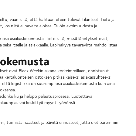
tu, vaan siitä, että hallitaan eteen tulevat tilanteet. Tieto ja
et, jos niitä ei havaita ajoissa. Tällöin avoimuudesta ja
 osa asiakaskokemusta. Tieto siitä, missä lähetykset ovat,
a sekä itselle ja asiakkaalle. Läpinäkyvä tavaravirta mahdollistaa
skokemusta
kset ovat Black Weekin aikana korkeimmillaan, onnistunut
a kertaluonteisen ostoksen pitkäaikaiseksi asiakassuhteeksi,
 että logistiikka on suurempi osa asiakaskokemusta kuin aina
toksensa.
edonkulku ja helppo palautusprosessi. Luotettava
kokauppias voi keskittyä myyntityöhönsä.
imi, tunnista haasteet ja päivitä ennusteet, jotta olet paremmin