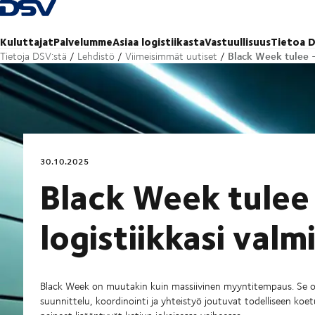
Takaisin kotisivulle
Kuluttajat
Palvelumme
Asiaa logistiikasta
Vastuullisuus
Tietoa D
Black Week tulee –
Tietoja DSV:stä
Lehdistö
Viimeisimmät uutiset
30.10.2025
Black Week tulee
logistiikkasi valm
Black Week on muutakin kuin massiivinen myyntitempaus. Se on k
suunnittelu, koordinointi ja yhteistyö joutuvat todelliseen ko