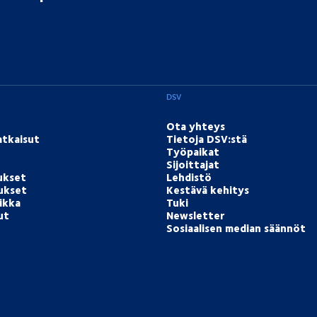
DSV
Ota yhteys
atkaisut
Tietoja DSV:stä
Työpaikat
Sijoittajat
ukset
Lehdistö
tukset
Kestävä kehitys
ikka
Tuki
ut
Newsletter
Sosiaalisen median säännöt