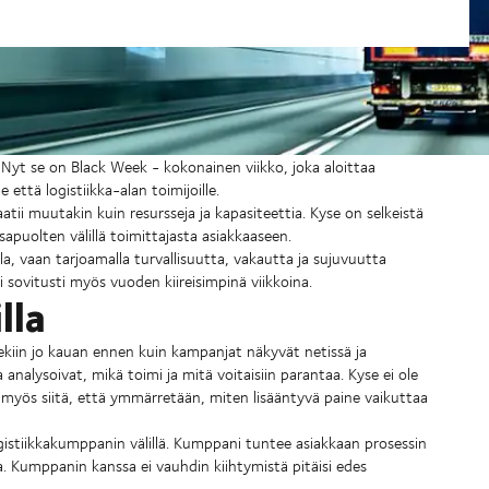
Nyt se on Black Week - kokonainen viikko, joka aloittaa
että logistiikka-alan toimijoille.
ii muutakin kuin resursseja ja kapasiteettia. Kyse on selkeistä
sapuolten välillä toimittajasta asiakkaaseen.
lla, vaan tarjoamalla turvallisuutta, vakautta ja sujuvuutta
i sovitusti myös vuoden kiireisimpinä viikkoina.
lla
iin jo kauan ennen kuin kampanjat näkyvät netissä ja
analysoivat, mikä toimi ja mitä voitaisiin parantaa. Kyse ei ole
myös siitä, että ymmärretään, miten lisääntyvä paine vaikuttaa
ogistiikkakumppanin välillä. Kumppani tuntee asiakkaan prosessin
a. Kumppanin kanssa ei vauhdin kiihtymistä pitäisi edes