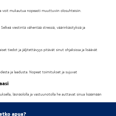
lla voit mukautua nopeasti muuttuviin olosuhteisiin.
 Selkeä viestintä vähentää stressiä, väärinkäsityksiä ja
set tiedot ja jäljitettävyys pitävät sinut ohjaksissa ja lisäävät
udesta ja laadusta. Nopeat toimitukset ja sujuvat
aasi
sella, läsnäololla ja vastuunotolla he auttavat sinua lisäämään
setko apua?