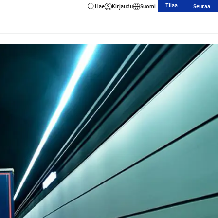
Tilaa
Hae
Kirjaudu
Suomi
Seuraa