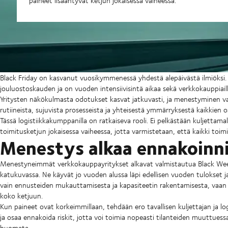
paineet lisääntyvät ketjun jokaisessa vaiheessa.
Black Friday on kasvanut vuosikymmenessä yhdestä alepäivästä ilmiöksi. 
jouluostoskauden ja on vuoden intensiivisintä aikaa sekä verkkokauppiaille 
Yritysten näkökulmasta odotukset kasvat jatkuvasti, ja menestyminen vaat
rutiineista, sujuvista prosesseista ja yhteisestä ymmärryksestä kaikkien o
Tässä logistiikkakumppanilla on ratkaiseva rooli. Ei pelkästään kuljettama
toimitusketjun jokaisessa vaiheessa, jotta varmistetaan, että kaikki toimi
Menestys alkaa ennakoinni
Menestyneimmät verkkokauppayritykset alkavat valmistautua Black Week
katukuvassa. Ne käyvät jo vuoden alussa läpi edellisen vuoden tulokset ja 
vain ennusteiden mukauttamisesta ja kapasiteetin rakentamisesta, vaan 
koko ketjuun.
Kun paineet ovat korkeimmillaan, tehdään ero tavallisen kuljettajan ja l
ja osaa ennakoida riskit, jotta voi toimia nopeasti tilanteiden muuttuess
huomata.