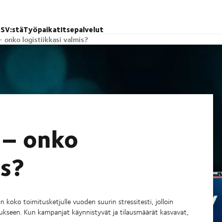
SV:stä
Työpaikat
Itsepalvelut
 onko logistiikkasi valmis?
 – onko
is?
oko toimitusketjulle vuoden suurin stressitesti, jolloin
etukseen. Kun kampanjat käynnistyvät ja tilausmäärät kasvavat,