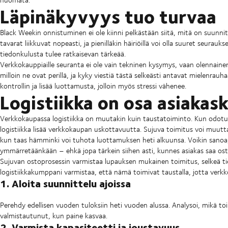
Läpinäkyvyys tuo turvaa
Black Weekin onnistuminen ei ole kiinni pelkästään siitä, mitä on suunnitel
tavarat liikkuvat nopeasti, ja pienilläkin häiriöillä voi olla suuret seurauks
tiedonkulusta tulee ratkaisevan tärkeää.
Verkkokauppiaille seuranta ei ole vain tekninen kysymys, vaan olennainen
milloin ne ovat perillä, ja kyky viestiä tästä selkeästi antavat mielenrauha
kontrollin ja lisää luottamusta, jolloin myös stressi vähenee.
Logistiikka on osa asiaka
Verkkokaupassa logistiikka on muutakin kuin taustatoiminto. Kun odotu
logistiikka lisää verkkokaupan uskottavuutta. Sujuva toimitus voi muutta
kun taas hämminki voi tuhota luottamuksen heti alkuunsa. Voikin sanoa,
ymmärretäänkään – ehkä jopa tärkein siihen asti, kunnes asiakas saa os
Sujuvan ostoprosessin varmistaa lupauksen mukainen toimitus, selkeä ti
logistiikkakumppani varmistaa, että nämä toimivat taustalla, jotta verk
1. Aloita suunnittelu ajoissa
Perehdy edellisen vuoden tuloksiin heti vuoden alussa. Analysoi, mikä to
valmistautunut, kun paine kasvaa.
2. Varmista kapasiteetti ja joustavuus