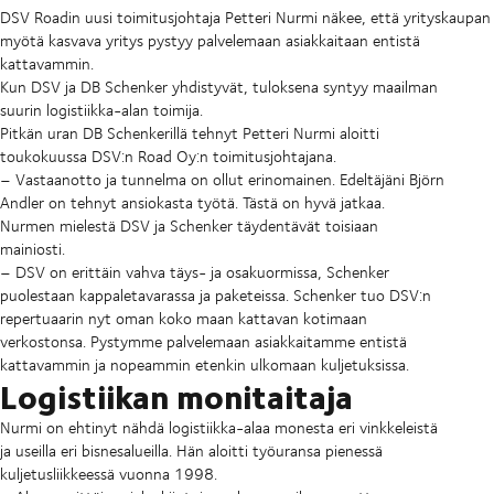
DSV Roadin uusi toimitusjohtaja Petteri Nurmi näkee, että yrityskaupan
myötä kasvava yritys pystyy palvelemaan asiakkaitaan entistä
kattavammin.
Kun DSV ja DB Schenker yhdistyvät, tuloksena syntyy maailman
suurin logistiikka-alan toimija.
Pitkän uran DB Schenkerillä tehnyt Petteri Nurmi aloitti
toukokuussa DSV:n Road Oy:n toimitusjohtajana.
– Vastaanotto ja tunnelma on ollut erinomainen. Edeltäjäni Björn
Andler on tehnyt ansiokasta työtä. Tästä on hyvä jatkaa.
Nurmen mielestä DSV ja Schenker täydentävät toisiaan
mainiosti.
– DSV on erittäin vahva täys- ja osakuormissa, Schenker
puolestaan kappaletavarassa ja paketeissa. Schenker tuo DSV:n
repertuaarin nyt oman koko maan kattavan kotimaan
verkostonsa. Pystymme palvelemaan asiakkaitamme entistä
kattavammin ja nopeammin etenkin ulkomaan kuljetuksissa.
Logistiikan monitaitaja
Nurmi on ehtinyt nähdä logistiikka-alaa monesta eri vinkkeleistä
ja useilla eri bisnesalueilla. Hän aloitti työuransa pienessä
kuljetusliikkeessä vuonna 1998.