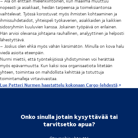
– Ala on erittäin mielenkiintoinen, kun maailma muuttuu
nopeasti ja asiakkaat, heidän tarpeensa ja toimeksiantonsa
vaihtelevat. Työssä korostuvat myös ihmisten kohtaaminen ja
ihmissuhdetaidot, yhteispeli työkaverien, asiakkaiden ja kaikkien
sidosryhmiin kuuluvien kanssa. Jokainen työpäivä on erilainen.
Hän arvioi olevansa johtajana rauhallinen, analyyttinen ja helposti
lähestyttävä.
– Joskus olen ehkä myös vähän kärsimätön. Minulla on kova halu
viedä asioita eteenpäin.
Nurmi miettii, että työntekijöissä yhdistyminen voi herättää
myös epävarmuutta. Kun kaksi isoa organisaatiota liitetään
yhteen, toimintaa on mahdollista kehittää ja totuttuja
toimintamalleja virtaviivaistaa.
Lue Petteri Nurmen haastattelu kokonaan Cargo-lehdestä
Onko sinulla jotain kysyttävää tai
tarvitsetko apua?