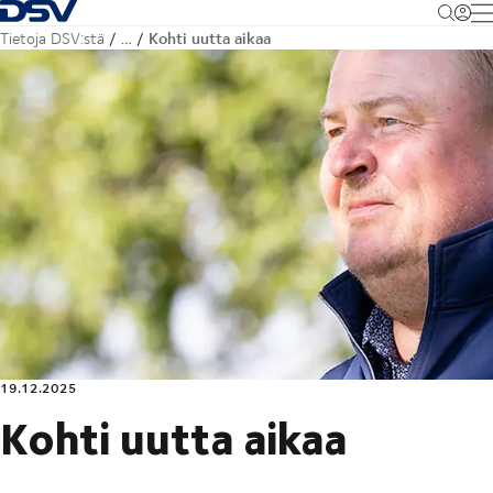
Takaisin kotisivulle
M
Kohti uutta aikaa
Tietoja DSV:stä
…
19.12.2025
Kohti uutta aikaa