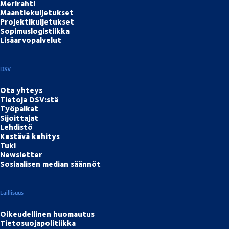
Merirahti
Maantiekuljetukset
Projektikuljetukset
Sopimuslogistiikka
Lisäarvopalvelut
DSV
Ota yhteys
Tietoja DSV:stä
Työpaikat
Sijoittajat
Lehdistö
Kestävä kehitys
Tuki
Newsletter
Sosiaalisen median säännöt
Laillisuus
Oikeudellinen huomautus
Tietosuojapolitiikka