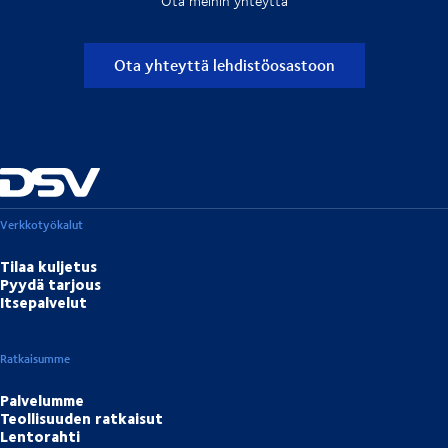
Ota meihin yhteyttä
Ota yhteyttä lehdistöosastoon
Verkkotyökalut
Tilaa kuljetus
Pyydä tarjous
Itsepalvelut
Ratkaisumme
Palvelumme
Teollisuuden ratkaisut
Lentorahti